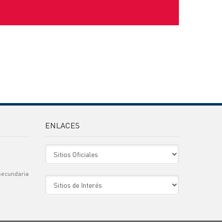
ENLACES
Sitio Oficiales
Secundaria
Sitio de Interes
)