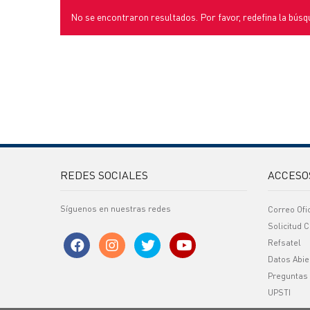
No se encontraron resultados. Por favor, redefina la búsq
REDES SOCIALES
ACCESO
Síguenos en nuestras redes
Correo Ofi
Solicitud C
Refsatel
Datos Abie
Preguntas
UPSTI