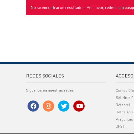
No se encontraron resultados. Por favor, redefina la búsq
REDES SOCIALES
ACCESO
Síguenos en nuestras redes
Correo Ofi
Solicitud C
Refsatel
Datos Abie
Preguntas
UPSTI