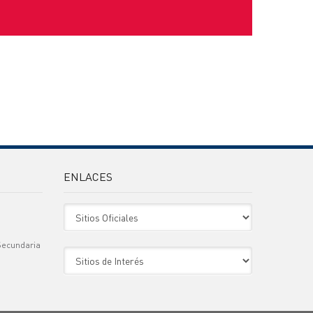
ENLACES
Sitio Oficiales
Secundaria
Sitio de Interes
)