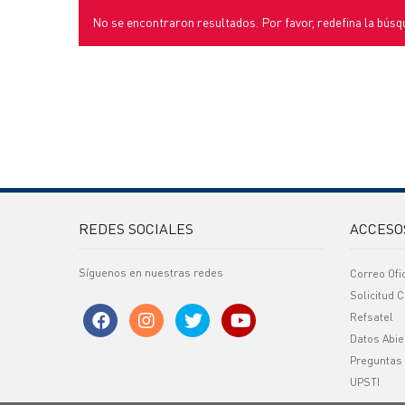
No se encontraron resultados. Por favor, redefina la búsq
REDES SOCIALES
ACCESO
Síguenos en nuestras redes
Correo Ofi
Solicitud C
Refsatel
Datos Abie
Preguntas
UPSTI