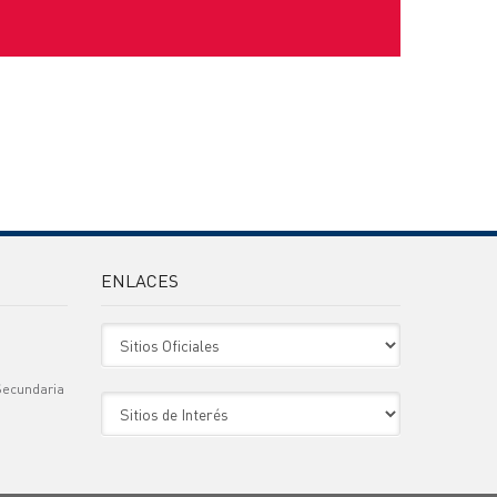
ENLACES
Sitio Oficiales
Secundaria
Sitio de Interes
)