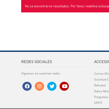
No se encontraron resultados. Por favor, redefina la búsq
REDES SOCIALES
ACCESO
Síguenos en nuestras redes
Correo Ofi
Solicitud C
Refsatel
Datos Abie
Preguntas
UPSTI