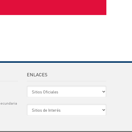
ENLACES
Sitio Oficiales
Secundaria
Sitio de Interes
)