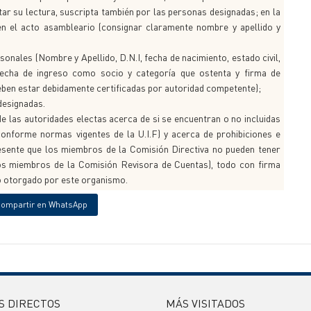
tar su lectura, suscripta también por las personas designadas; en la
en el acto asambleario (consignar claramente nombre y apellido y
onales (Nombre y Apellido, D.N.I, fecha de nacimiento, estado civil,
 fecha de ingreso como socio y categoría que ostenta y firma de
eben estar debidamente certificadas por autoridad competente);
designadas.
 las autoridades electas acerca de si se encuentran o no incluidas
onforme normas vigentes de la U.I.F) y acerca de prohibiciones e
presente que los miembros de la Comisión Directiva no pueden tener
os miembros de la Comisión Revisora de Cuentas), todo con firma
o otorgado por este organismo.
ompartir en WhatsApp
S DIRECTOS
MÁS VISITADOS