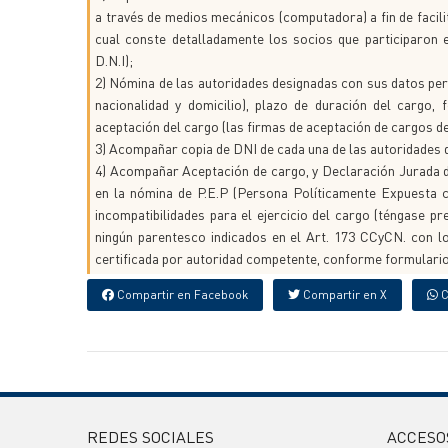
a través de medios mecánicos (computadora) a fin de facili
cual conste detalladamente los socios que participaron 
D.N.I);
2) Nómina de las autoridades designadas con sus datos pers
nacionalidad y domicilio), plazo de duración del cargo,
aceptación del cargo (las firmas de aceptación de cargos d
3) Acompañar copia de DNI de cada una de las autoridades 
4) Acompañar Aceptación de cargo, y Declaración Jurada de
en la nómina de P.E.P (Persona Políticamente Expuesta c
incompatibilidades para el ejercicio del cargo (téngase 
ningún parentesco indicados en el Art. 173 CCyCN. con l
certificada por autoridad competente, conforme formulari
Compartir en Facebook
Compartir en X
C
REDES SOCIALES
ACCESO