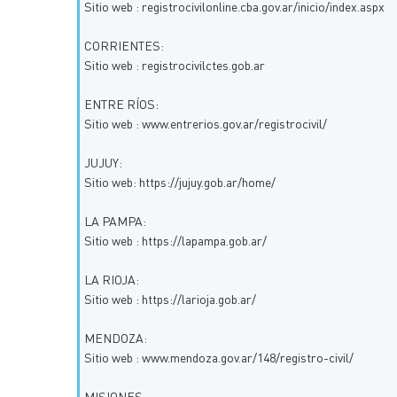
Sitio web : registrocivilonline.cba.gov.ar/inicio/index.aspx
CORRIENTES:
Sitio web : registrocivilctes.gob.ar
ENTRE RÍOS:
Sitio web : www.entrerios.gov.ar/registrocivil/
JUJUY:
Sitio web: https://jujuy.gob.ar/home/
LA PAMPA:
Sitio web : https://lapampa.gob.ar/
LA RIOJA:
Sitio web : https://larioja.gob.ar/
MENDOZA:
Sitio web : www.mendoza.gov.ar/148/registro-civil/
MISIONES: