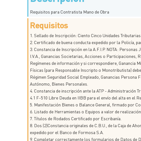
Requisitos para Contratista Mano de Obra
Requisitos
1. Sellado de Inscripción: Ciento Cinco Unidades Tributarias
2. Certificado de buena conducta expedido por la Policía, pa
3. Constancia de Inscripción en la A.F.I.P. NOTA: Personas J
I.V.A., Ganancias Societarias, Acciones o Participaciones,
Regímenes de información y si correspondiere, Ganancia M
Físicas (para Responsable Inscripto o Monotributista) deberá
Régimen Seguridad Social Empleado, Ganancias Persona Fí
Autónomo, Bienes Personales.
4. Constancia de inscripción ante la ATP - Administración Tr
4.1 F-510 Libre Deuda en IIBB para el envío del alta en el 
5. Manifestación Bienes o Balance General, firmado por Cont
6. Listado de Herramientas o Equipos a valor de realizació
7. Títulos de Rodados Certificado por Escribanía.
8. Dos (2)Constancia originales de C.B.U., de la Caja de Aho
expedido por el Banco de Formosa S.A.
9. Completar correctamente los formularios de Datos de D