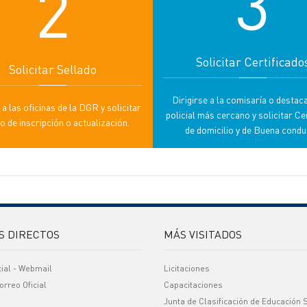
3
2
Solicitar Certificado
Solicitar Sellado
Dirigirse a la comisaría o desta
 a las oficinas de la DGR y solicitar
policial más cercano y solicitar Ce
o de inscripción o actualización.
de domicilio y de Buena condu
S DIRECTOS
MÁS VISITADOS
cial - Webmail
Licitaciones
orreo Oficial
Capacitaciones
Junta de Clasificación de Educación 