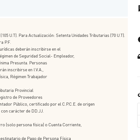
 (105 U.T). Para Actualización: Setenta Unidades Tributarias (70 U.T).
ra P.F.
urídicas deberán inscribirse en el
 Régimen de Seguridad Social- Empleador,
ínima Presunta. Personas
n inscribirse en I.V.A.,
sica, Régimen Trabajador
ibutaria Provincial
Registro de Proveedores
ador Público, certificado por el C.P.C.E. de origen
n con carácter de DD.JJ.
rro (solo persona física) o Cuenta Corriente,
estinatario de Pago de Persona Física