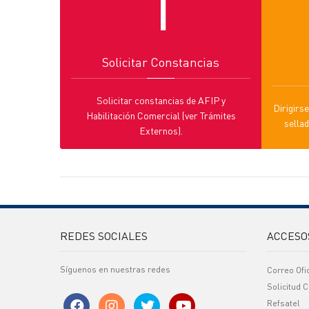
1
Solicitar Constancias
Solicitar constancias de AFIP y
Dirigirse
Habilitación Comercial (ver Trámites
sellad
Externos).
REDES SOCIALES
ACCESO
Síguenos en nuestras redes
Correo Ofi
Solicitud C
Refsatel