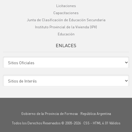
Licitaciones
Capacitaciones
Junta de Clasificación de Educación Secundaria
Instituto Provincial de la Vivienda (IPV)
Educación
ENLACES
Sitio Oficiales
Sitio de Interes
Gobierno de la Provincia de Formosa · República Argentina
Todos los Derechos Reservados © 2005-2026 ·
CSS
-
HTML 4.01
Válidos