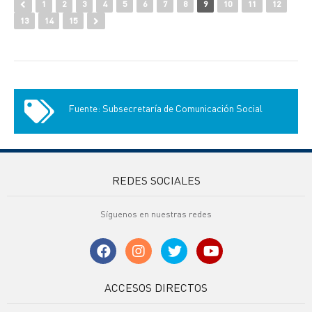
1
2
3
4
5
6
7
8
9
10
11
12
13
14
15
Fuente: Subsecretaría de Comunicación Social
REDES SOCIALES
Síguenos en nuestras redes
ACCESOS DIRECTOS