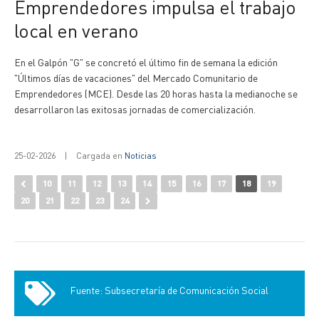
Emprendedores impulsa el trabajo
local en verano
En el Galpón "G" se concretó el último fin de semana la edición
"Últimos días de vacaciones" del Mercado Comunitario de
Emprendedores (MCE). Desde las 20 horas hasta la medianoche se
desarrollaron las exitosas jornadas de comercialización.
25-02-2026
|
Cargada en
Noticias
10
11
12
13
14
15
16
17
18
19
20
21
22
23
24
Fuente: Subsecretaría de Comunicación Social