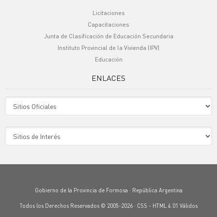
Licitaciones
Capacitaciones
Junta de Clasificación de Educación Secundaria
Instituto Provincial de la Vivienda (IPV)
Educación
ENLACES
Sitio Oficiales
Sitio de Interes
Gobierno de la Provincia de Formosa · República Argentina
Todos los Derechos Reservados © 2005-2026 ·
CSS
-
HTML 4.01
Válidos