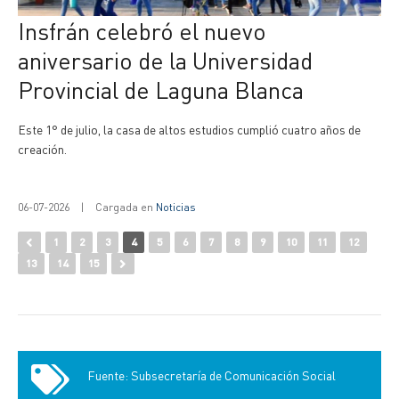
Insfrán celebró el nuevo
aniversario de la Universidad
Provincial de Laguna Blanca
Este 1° de julio, la casa de altos estudios cumplió cuatro años de
creación.
06-07-2026
|
Cargada en
Noticias
1
2
3
4
5
6
7
8
9
10
11
12
13
14
15
Fuente: Subsecretaría de Comunicación Social