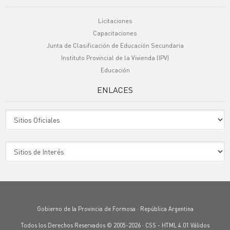
Licitaciones
Capacitaciones
Junta de Clasificación de Educación Secundaria
Instituto Provincial de la Vivienda (IPV)
Educación
ENLACES
Sitio Oficiales
Sitio de Interes
Gobierno de la Provincia de Formosa · República Argentina
Todos los Derechos Reservados © 2005-2026 ·
CSS
-
HTML 4.01
Válidos