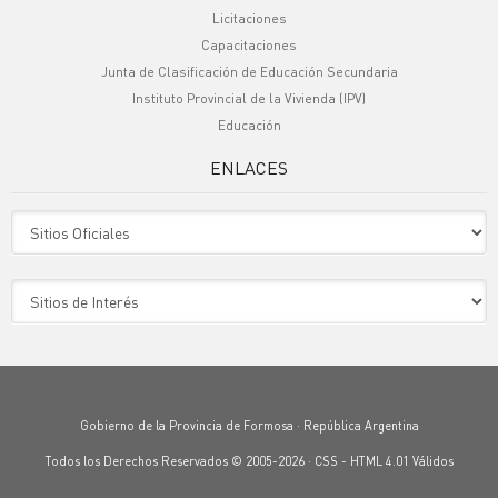
Licitaciones
Capacitaciones
Junta de Clasificación de Educación Secundaria
Instituto Provincial de la Vivienda (IPV)
Educación
ENLACES
Sitio Oficiales
Sitio de Interes
Gobierno de la Provincia de Formosa · República Argentina
Todos los Derechos Reservados © 2005-2026 ·
CSS
-
HTML 4.01
Válidos