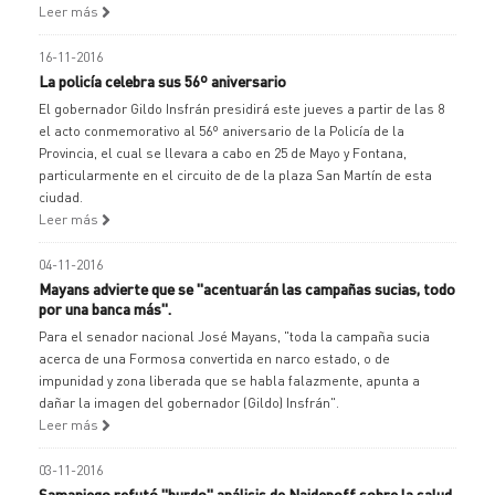
Leer más
16-11-2016
La policía celebra sus 56º aniversario
El gobernador Gildo Insfrán presidirá este jueves a partir de las 8
el acto conmemorativo al 56º aniversario de la Policía de la
Provincia, el cual se llevara a cabo en 25 de Mayo y Fontana,
particularmente en el circuito de de la plaza San Martín de esta
ciudad.
Leer más
04-11-2016
Mayans advierte que se "acentuarán las campañas sucias, todo
por una banca más".
Para el senador nacional José Mayans, "toda la campaña sucia
acerca de una Formosa convertida en narco estado, o de
impunidad y zona liberada que se habla falazmente, apunta a
dañar la imagen del gobernador (Gildo) Insfrán".
Leer más
03-11-2016
Samaniego refutó "burdo" análisis de Naidenoff sobre la salud