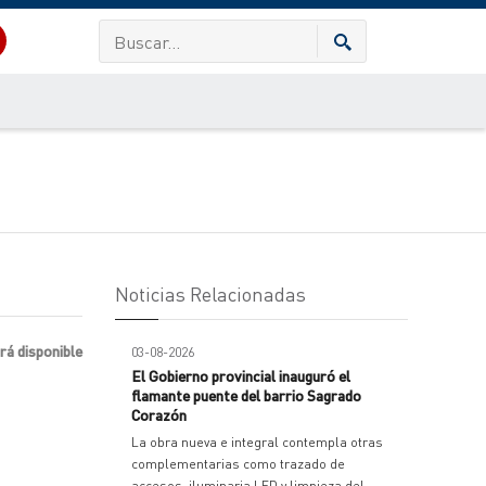
Noticias Relacionadas
rá disponible
03-08-2026
El Gobierno provincial inauguró el
flamante puente del barrio Sagrado
Corazón
La obra nueva e integral contempla otras
complementarias como trazado de
accesos, iluminaria LED y limpieza del