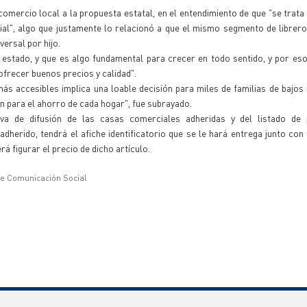
mercio local a la propuesta estatal, en el entendimiento de que "se trata
ial", algo que justamente lo relacionó a que el mismo segmento de librer
versal por hijo.
 estado, y que es algo fundamental para crecer en todo sentido, y por e
frecer buenos precios y calidad".
más accesibles implica una loable decisión para miles de familias de bajos
n para el ahorro de cada hogar", fue subrayado.
va de difusión de las casas comerciales adheridas y del listado de
herido, tendrá el afiche identificatorio que se le hará entrega junto con 
á figurar el precio de dicho artículo.
de Comunicación Social