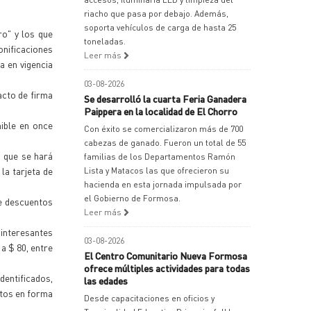
riacho que pasa por debajo. Además,
soporta vehículos de carga de hasta 25
ro" y los que
toneladas.
bonificaciones
Leer más
a en vigencia
03-08-2026
acto de firma
Se desarrolló la cuarta Feria Ganadera
Paippera en la localidad de El Chorro
ible en once
Con éxito se comercializaron más de 700
cabezas de ganado. Fueron un total de 55
 que se hará
familias de los Departamentos Ramón
 la tarjeta de
Lista y Matacos las que ofrecieron su
hacienda en esta jornada impulsada por
el Gobierno de Formosa.
de descuentos
Leer más
 interesantes
03-08-2026
a $ 80, entre
El Centro Comunitario Nueva Formosa
ofrece múltiples actividades para todas
entificados,
las edades
ctos en forma
Desde capacitaciones en oficios y