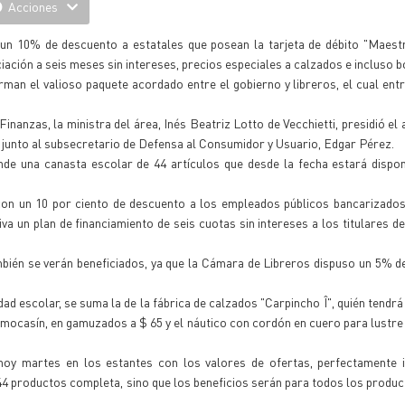
Acciones
, un 10% de descuento a estatales que posean la tarjeta de débito "Maest
ciación a seis meses sin intereses, precios especiales a calzados e incluso 
rman el valioso paquete acordado entre el gobierno y libreros, el cual entr
nanzas, la ministra del área, Inés Beatriz Lotto de Vecchietti, presidió el 
 junto al subsecretario de Defensa al Consumidor y Usuario, Edgar Pérez.
e una canasta escolar de 44 artículos que desde la fecha estará dispon
n un 10 por ciento de descuento a los empleados públicos bancarizados
va un plan de financiamiento de seis cuotas sin intereses a los titulares de
ambién se verán beneficiados, ya que la Cámara de Libreros dispuso un 5% 
dad escolar, se suma la de la fábrica de calzados "Carpincho Î", quién tendrá
 mocasín, en gamuzados a $ 65 y el náutico con cordón en cuero para lustre 
y martes en los estantes con los valores de ofertas, perfectamente id
 44 productos completa, sino que los beneficios serán para todos los produ