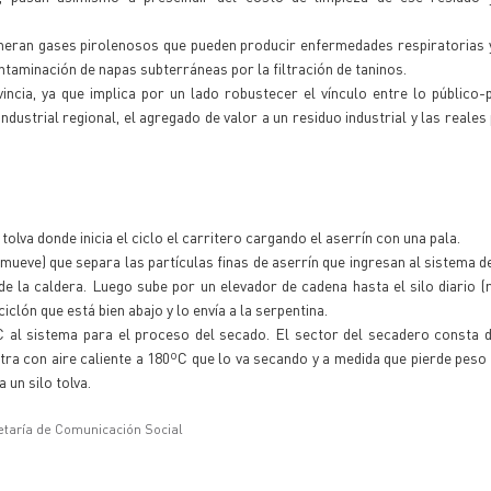
neran gases pirolenosos que pueden producir enfermedades respiratorias y
taminación de napas subterráneas por la filtración de taninos.
ncia, ya que implica por un lado robustecer el vínculo entre lo público-p
dustrial regional, el agregado de valor a un residuo industrial y las reales
olva donde inicia el ciclo el carritero cargando el aserrín con una pala.
mueve) que separa las partículas finas de aserrín que ingresan al sistema d
 la caldera. Luego sube por un elevador de cadena hasta el silo diario (r
ciclón que está bien abajo y lo envía a la serpentina.
al sistema para el proceso del secado. El sector del secadero consta de
tra con aire caliente a 180ºC que lo va secando y a medida que pierde peso
 un silo tolva.
etaría de Comunicación Social