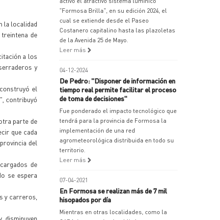
activó el atractivo sistema lumínico
"Formosa Brilla", en su edición 2024, el
cual se extiende desde el Paseo
 la localidad
Costanero capitalino hasta las plazoletas
 treintena de
de la Avenida 25 de Mayo.
Leer más
itación a los
aserraderos y
04-12-2024
De Pedro: "Disponer de información en
 construyó el
tiempo real permite facilitar el proceso
de toma de decisiones"
", contribuyó
Fue ponderado el impacto tecnológico que
otra parte de
tendrá para la provincia de Formosa la
implementación de una red
ecir que cada
agrometeorológica distribuida en todo su
provincia del
territorio.
Leer más
ncargados de
do se espera
07-04-2021
En Formosa se realizan más de 7 mil
s y carreros,
hisopados por día
Mientras en otras localidades, como la
y disminuyen