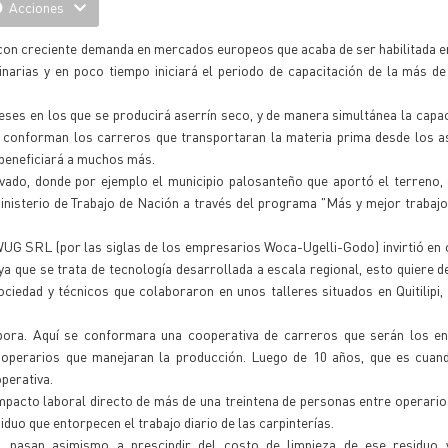
Acciones
n con creciente demanda en mercados europeos que acaba de ser habilitada en
narias y en poco tiempo iniciará el periodo de capacitación de la más de
ses en los que se producirá aserrín seco, y de manera simultánea la capac
ue conforman los carreros que transportaran la materia prima desde los 
 beneficiará a muchos más.
vado, donde por ejemplo el municipio palosanteño que aportó el terreno,
inisterio de Trabajo de Nación a través del programa "Más y mejor trabajo
 WUG SRL (por las siglas de los empresarios Woca-Ugelli-Godo) invirtió en 
ya que se trata de tecnología desarrollada a escala regional, esto quiere d
edad y técnicos que colaboraron en unos talleres situados en Quitilipi, 
abora. Aquí se conformara una cooperativa de carreros que serán los e
s operarios que manejaran la producción. Luego de 10 años, que es cuan
operativa.
mpacto laboral directo de más de una treintena de personas entre operario
duo que entorpecen el trabajo diario de las carpinterías.
, pasan asimismo a prescindir del costo de limpieza de ese residuo 