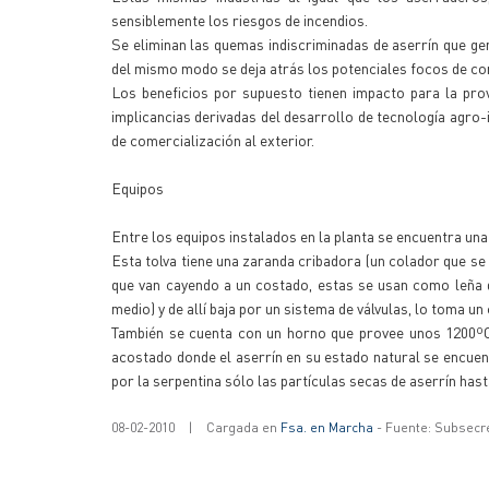
sensiblemente los riesgos de incendios.
Se eliminan las quemas indiscriminadas de aserrín que ge
del mismo modo se deja atrás los potenciales focos de con
Los beneficios por supuesto tienen impacto para la provi
implicancias derivadas del desarrollo de tecnología agro-in
de comercialización al exterior.
Equipos
Entre los equipos instalados en la planta se encuentra una t
Esta tolva tiene una zaranda cribadora (un colador que se 
que van cayendo a un costado, estas se usan como leña de
medio) y de allí baja por un sistema de válvulas, lo toma un 
También se cuenta con un horno que provee unos 1200ºC 
acostado donde el aserrín en su estado natural se encuen
por la serpentina sólo las partículas secas de aserrín hasta
08-02-2010
|
Cargada en
Fsa. en Marcha
- Fuente: Subsecr