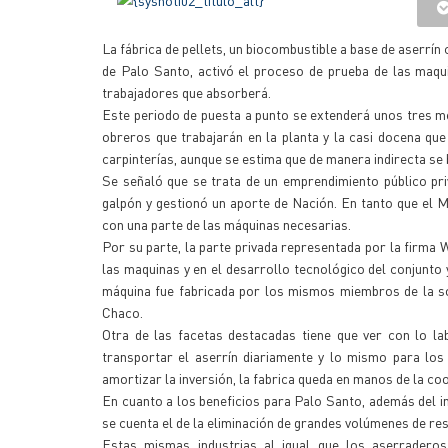
La fábrica de pellets, un biocombustible a base de aserrí
de Palo Santo, activó el proceso de prueba de las maqui
trabajadores que absorberá.
Este periodo de puesta a punto se extenderá unos tres me
obreros que trabajarán en la planta y la casi docena q
carpinterías, aunque se estima que de manera indirecta se
Se señaló que se trata de un emprendimiento público pri
galpón y gestionó un aporte de Nación. En tanto que el M
con una parte de las máquinas necesarias.
Por su parte, la parte privada representada por la firma
las maquinas y en el desarrollo tecnológico del conjunto 
máquina fue fabricada por los mismos miembros de la soci
Chaco.
Otra de las facetas destacadas tiene que ver con lo l
transportar el aserrín diariamente y lo mismo para lo
amortizar la inversión, la fabrica queda en manos de la co
En cuanto a los beneficios para Palo Santo, además del i
se cuenta el de la eliminación de grandes volúmenes de resi
Estas mismas industrias al igual que los aserraderos