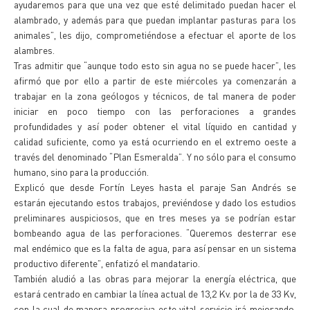
ayudaremos para que una vez que esté delimitado puedan hacer el
alambrado, y además para que puedan implantar pasturas para los
animales”, les dijo, comprometiéndose a efectuar el aporte de los
alambres.
Tras admitir que “aunque todo esto sin agua no se puede hacer”, les
afirmó que por ello a partir de este miércoles ya comenzarán a
trabajar en la zona geólogos y técnicos, de tal manera de poder
iniciar en poco tiempo con las perforaciones a grandes
profundidades y así poder obtener el vital líquido en cantidad y
calidad suficiente, como ya está ocurriendo en el extremo oeste a
través del denominado “Plan Esmeralda”. Y no sólo para el consumo
humano, sino para la producción.
Explicó que desde Fortín Leyes hasta el paraje San Andrés se
estarán ejecutando estos trabajos, previéndose y dado los estudios
preliminares auspiciosos, que en tres meses ya se podrían estar
bombeando agua de las perforaciones. “Queremos desterrar ese
mal endémico que es la falta de agua, para así pensar en un sistema
productivo diferente”, enfatizó el mandatario.
También aludió a las obras para mejorar la energía eléctrica, que
estará centrado en cambiar la línea actual de 13,2 Kv. por la de 33 Kv,
con la cual de manera progresiva este vital servicio irá mejorando,