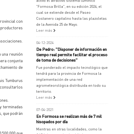
activó el atractivo sistema lumínico
"Formosa Brilla", en su edición 2024, el
cual se extiende desde el Paseo
Costanero capitalino hasta las plazoletas
rovincial con
de la Avenida 25 de Mayo.
e productores
Leer más
asociaciones.
04-12-2024
De Pedro: "Disponer de información en
n una reunión
tiempo real permite facilitar el proceso
de toma de decisiones"
nera conjunta
echamiento de
Fue ponderado el impacto tecnológico que
tendrá para la provincia de Formosa la
implementación de una red
Luis Tumburus
agrometeorológica distribuida en todo su
consultarlos
territorio.
Leer más
ones.
 y terminadas
07-04-2021
s, que podrán
En Formosa se realizan más de 7 mil
hisopados por día
Mientras en otras localidades, como la
3.500.000 que