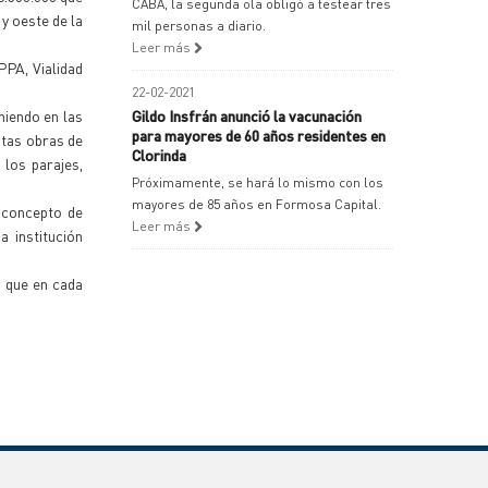
CABA, la segunda ola obligó a testear tres
y oeste de la
mil personas a diario.
Leer más
PPA, Vialidad
22-02-2021
niendo en las
Gildo Insfrán anunció la vacunación
para mayores de 60 años residentes en
Estas obras de
Clorinda
 los parajes,
Próximamente, se hará lo mismo con los
mayores de 85 años en Formosa Capital.
l concepto de
Leer más
a institución
y que en cada