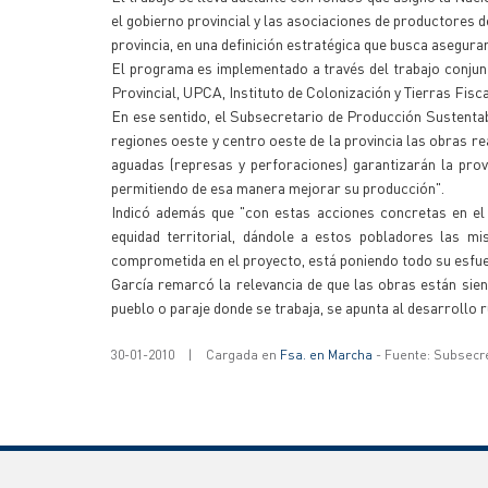
el gobierno provincial y las asociaciones de productores d
provincia, en una definición estratégica que busca asegura
El programa es implementado a través del trabajo conjunt
Provincial, UPCA, Instituto de Colonización y Tierras Fis
En ese sentido, el Subsecretario de Producción Sustentab
regiones oeste y centro oeste de la provincia las obras rea
aguadas (represas y perforaciones) garantizarán la prov
permitiendo de esa manera mejorar su producción".
Indicó además que "con estas acciones concretas en el t
equidad territorial, dándole a estos pobladores las mi
comprometida en el proyecto, está poniendo todo su esfuer
García remarcó la relevancia de que las obras están si
pueblo o paraje donde se trabaja, se apunta al desarrollo r
30-01-2010
|
Cargada en
Fsa. en Marcha
- Fuente: Subsecr