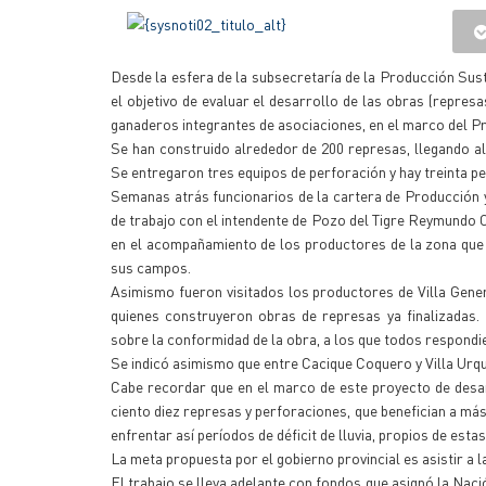
Desde la esfera de la subsecretaría de la Producción Sus
el objetivo de evaluar el desarrollo de las obras (repre
ganaderos integrantes de asociaciones, en el marco del Pro
Se han construido alrededor de 200 represas, llegando a
Se entregaron tres equipos de perforación y hay treinta p
Semanas atrás funcionarios de la cartera de Producción 
de trabajo con el intendente de Pozo del Tigre Reymundo 
en el acompañamiento de los productores de la zona que
sus campos.
Asimismo fueron visitados los productores de Villa Gene
quienes construyeron obras de represas ya finalizadas.
sobre la conformidad de la obra, a los que todos respondi
Se indicó asimismo que entre Cacique Coquero y Villa Urq
Cabe recordar que en el marco de este proyecto de desarr
ciento diez represas y perforaciones, que benefician a má
enfrentar así períodos de déficit de lluvia, propios de esta
La meta propuesta por el gobierno provincial es asistir a 
El trabajo se lleva adelante con fondos que asignó la Nac