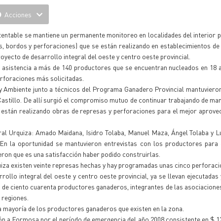
Acciones
tentable se mantiene un permanente monitoreo en localidades del interior p
sas, bordos y perforaciones) que se están realizando en establecimientos d
yecto de desarrollo integral del oeste y centro oeste provincial.
l asistencia a más de 140 productores que se encuentran nucleados en 18 
erforaciones más solicitadas.
y Ambiente junto a técnicos del Programa Ganadero Provincial mantuviero
Castillo. De allí surgió el compromiso mutuo de continuar trabajando de ma
 están realizando obras de represas y perforaciones para el mejor aprov
ral Urquiza: Amado Maidana, Isidro Tolaba, Manuel Maza, Ángel Tolaba y 
 En la oportunidad se mantuvieron entrevistas con los productores para 
eron que es una satisfacción haber podido construirlas.
uiza existen veinte represas hechas y hay programadas unas cinco perforaci
ollo integral del oeste y centro oeste provincial, ya se llevan ejecutadas
s de ciento cuarenta productores ganaderos, integrantes de las asociacione
s regiones.
la mayoría de los productores ganaderos que existen en la zona.
ión a Formosa por el período de emergencia del año 2008 consistente en $ 1