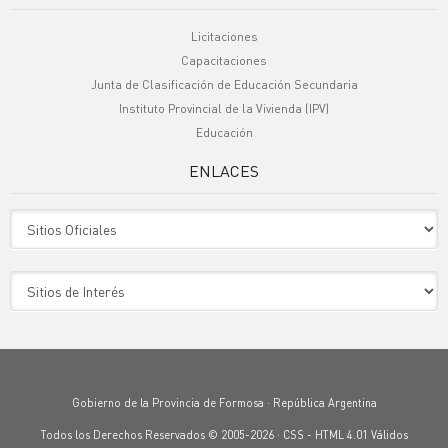
Licitaciones
Capacitaciones
Junta de Clasificación de Educación Secundaria
Instituto Provincial de la Vivienda (IPV)
Educación
ENLACES
Sitio Oficiales
Sitio de Interes
Gobierno de la Provincia de Formosa · República Argentina
Todos los Derechos Reservados © 2005-2026 ·
CSS
-
HTML 4.01
Válidos