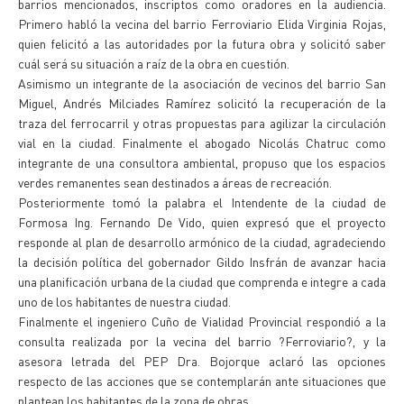
barrios mencionados, inscriptos como oradores en la audiencia.
Primero habló la vecina del barrio Ferroviario Elida Virginia Rojas,
quien felicitó a las autoridades por la futura obra y solicitó saber
cuál será su situación a raíz de la obra en cuestión.
Asimismo un integrante de la asociación de vecinos del barrio San
Miguel, Andrés Milciades Ramírez solicitó la recuperación de la
traza del ferrocarril y otras propuestas para agilizar la circulación
vial en la ciudad. Finalmente el abogado Nicolás Chatruc como
integrante de una consultora ambiental, propuso que los espacios
verdes remanentes sean destinados a áreas de recreación.
Posteriormente tomó la palabra el Intendente de la ciudad de
Formosa Ing. Fernando De Vido, quien expresó que el proyecto
responde al plan de desarrollo armónico de la ciudad, agradeciendo
la decisión política del gobernador Gildo Insfrán de avanzar hacia
una planificación urbana de la ciudad que comprenda e integre a cada
uno de los habitantes de nuestra ciudad.
Finalmente el ingeniero Cuño de Vialidad Provincial respondió a la
consulta realizada por la vecina del barrio ?Ferroviario?, y la
asesora letrada del PEP Dra. Bojorque aclaró las opciones
respecto de las acciones que se contemplarán ante situaciones que
plantean los habitantes de la zona de obras.