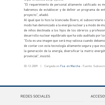
"El requerimiento de personal altamente calificado es 
habremos de establecer y de definir un programa de ent
proyecto", añadió.
Al igual que lo hizo la licenciada Boero, el subsecretar
modo han demonizado a la energía nuclear y a modo de imag
de niños destinada a los hijos de los obreros y profesion
desarrollo nuclear equilibrado que ha sido auditado por l
"Esta es una imagen que será muy valiosa cuando debamos 
de contar con esta tecnología altamente segura y que inco
la generación de la energía, diversificar la matriz energé
provincial", insistió.
03-12-2009
|
Cargada en
Fsa. en Marcha
- Fuente: Subsecr
REDES SOCIALES
ACCESO