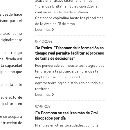
activó el atractivo sistema lumínico
"Formosa Brilla", en su edición 2024, el
cual se extiende desde el Paseo
ue desde hace
Costanero capitalino hasta las plazoletas
nismo para el
de la Avenida 25 de Mayo.
Leer más
peraciones no
originalmente
04-12-2024
De Pedro: "Disponer de información en
s del riesgo
tiempo real permite facilitar el proceso
de toma de decisiones"
alificada así
 la capacidad
Fue ponderado el impacto tecnológico que
tagonismo que
tendrá para la provincia de Formosa la
implementación de una red
agrometeorológica distribuida en todo su
e trata este
territorio.
Leer más
 el efecto de
ricultura, en
07-04-2021
En Formosa se realizan más de 7 mil
ue se ocupará
hisopados por día
nstrucción de
Mientras en otras localidades, como la