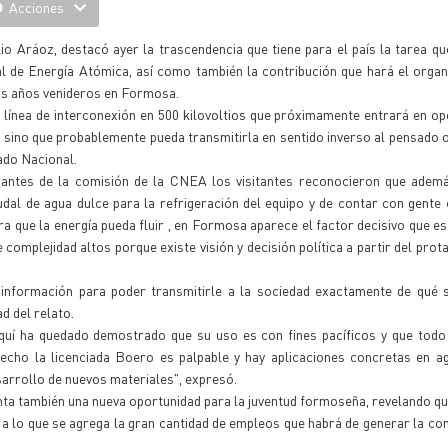
Acciones
o Aráoz, destacó ayer la trascendencia que tiene para el país la tarea q
l de Energía Atómica, así como también la contribución que hará el orga
los años venideros en Formosa.
a línea de interconexión en 500 kilovoltios que próximamente entrará en o
o sino que probablemente pueda transmitirla en sentido inverso al pensado 
ado Nacional.
antes de la comisión de la CNEA los visitantes reconocieron que ademá
dal de agua dulce para la refrigeración del equipo y de contar con gente c
 que la energía pueda fluir , en Formosa aparece el factor decisivo que es
e complejidad altos porque existe visión y decisión política a partir del pro
 información para poder transmitirle a la sociedad exactamente de qué s
d del relato.
 aquí ha quedado demostrado que su uso es con fines pacíficos y que todo
echo la licenciada Boero es palpable y hay aplicaciones concretas en ag
sarrollo de nuevos materiales", expresó.
ta también una nueva oportunidad para la juventud formoseña, revelando q
 a lo que se agrega la gran cantidad de empleos que habrá de generar la co