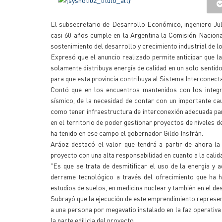
El subsecretario de Desarrollo Económico, ingeniero Juli
casi 60 años cumple en la Argentina la Comisión Naciona
sostenimiento del desarrollo y crecimiento industrial de 
Expresó que el anuncio realizado permite anticipar que l
solamente distribuya energía de calidad en un solo sentid
para que esta provincia contribuya al Sistema Interconect
Contó que en los encuentros mantenidos con los integr
sísmico, de la necesidad de contar con un importante cau
como tener infraestructura de interconexión adecuada para
en el territorio de poder gestionar proyectos de niveles d
ha tenido en ese campo el gobernador Gildo Insfrán.
Aráoz destacó el valor que tendrá a partir de ahora la
proyecto con una alta responsabilidad en cuanto a la calida
"Es que se trata de desmitificar el uso de la energía y
derrame tecnológico a través del ofrecimiento que ha h
estudios de suelos, en medicina nuclear y también en el de
Subrayó que la ejecución de este emprendimiento represen
a una persona por megavatio instalado en la faz operativa
la parte edilicia del proyecto.