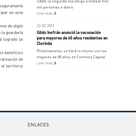
CABA, la segunda ola obligó a testear tres
 seguramente
mil personas a diario.
cipar en este
Leer más
enes de algún
22-02-2021
 la guardería
Gildo Insfrán anunció la vacunación
para mayores de 60 años residentes en
ha logrado un
Clorinda
Próximamente, se hará lo mismo con los
os beneficios
mayores de 85 años en Formosa Capital.
ralización de
Leer más
el territorio
ENLACES