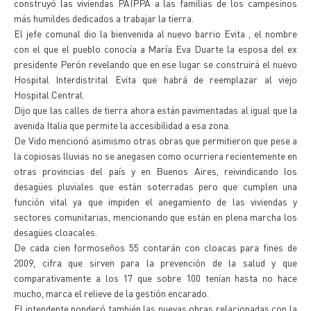
construyó las viviendas PAIPPA a las familias de los campesinos
más humildes dedicados a trabajar la tierra.
El jefe comunal dio la bienvenida al nuevo barrio Evita , el nombre
con el que el pueblo conocía a María Eva Duarte la esposa del ex
presidente Perón revelando que en ese lugar se construirá el nuevo
Hospital Interdistrital Evita que habrá de reemplazar al viejo
Hospital Central.
Dijo que las calles de tierra ahora están pavimentadas al igual que la
avenida Italia que permite la accesibilidad a esa zona.
De Vido mencionó asimismo otras obras que permitieron que pese a
la copiosas lluvias no se anegasen como ocurriera recientemente en
otras provincias del país y en Buenos Aires, reivindicando los
desagües pluviales que están soterradas pero que cumplen una
función vital ya que impiden el anegamiento de las viviendas y
sectores comunitarias, mencionando que están en plena marcha los
desagües cloacales.
De cada cien formoseños 55 contarán con cloacas para fines de
2009, cifra que sirven para la prevención de la salud y que
comparativamente a los 17 que sobre 100 tenían hasta no hace
mucho, marca el relieve de la gestión encarado.
El intendente ponderó también las nuevas obras relacionadas con la