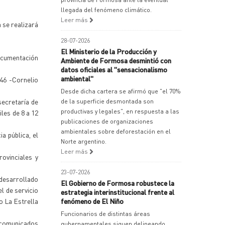
llegada del fenómeno climático.
Leer más
 se realizará
28-07-2026
El Ministerio de la Producción y
documentación
Ambiente de Formosa desmintió con
datos oficiales al "sensacionalismo
ambiental"
146 -Cornelio
Desde dicha cartera se afirmó que "el 70%
secretaría de
de la superficie desmontada son
productivas y legales", en respuesta a las
les de 8 a 12
publicaciones de organizaciones
ambientales sobre deforestación en el
a pública, el
Norte argentino.
Leer más
rovinciales y
23-07-2026
 desarrollado
El Gobierno de Formosa robustece la
el de servicio
estrategia interinstitucional frente al
o La Estrella
fenómeno de El Niño
Funcionarios de distintas áreas
ncomunicados
gubernamentales siguen delineando