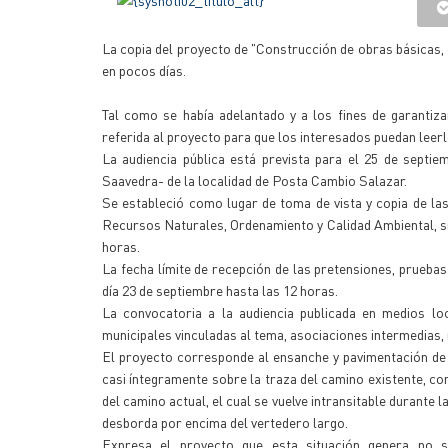
La copia del proyecto de "Construcción de obras básicas, o
en pocos días.
Tal como se había adelantado y a los fines de garantiza
referida al proyecto para que los interesados puedan leerl
La audiencia pública está prevista para el 25 de septi
Saavedra- de la localidad de Posta Cambio Salazar.
Se estableció como lugar de toma de vista y copia de la
Recursos Naturales, Ordenamiento y Calidad Ambiental, sit
horas.
La fecha límite de recepción de las pretensiones, pruebas 
día 23 de septiembre hasta las 12 horas.
La convocatoria a la audiencia publicada en medios loca
municipales vinculadas al tema, asociaciones intermedias,
El proyecto corresponde al ensanche y pavimentación de 
casi íntegramente sobre la traza del camino existente, con 
del camino actual, el cual se vuelve intransitable durante
desborda por encima del vertedero largo.
Expresa el proyecto que esta situación genera no s