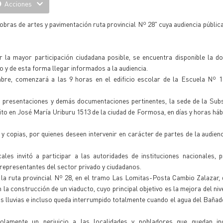
Acciones
bras de artes y pavimentación ruta provincial Nº 28" cuya audiencia pública
r la mayor participación ciudadana posible, se encuentra disponible la 
o y de esta forma llegar informados a la audiencia.
embre, comenzará a las 9 horas en el edificio escolar de la Escuela Nº 
s presentaciones y demás documentaciones pertinentes, la sede de la Sub
o en José María Uriburu 1513 de la ciudad de Formosa, en días y horas hábi
y copias, por quienes deseen intervenir en carácter de partes de la audienci
les invitó a participar a las autoridades de instituciones nacionales, p
 representantes del sector privado y ciudadanos.
la ruta provincial Nº 28, en el tramo Las Lomitas-Posta Cambio Zalazar,
la construcción de un viaducto, cuyo principal objetivo es la mejora del niv
 las lluvias e incluso queda interrumpido totalmente cuando el agua del Bañad
olamente un perjuicio a las localidades y pobladores que quedan i