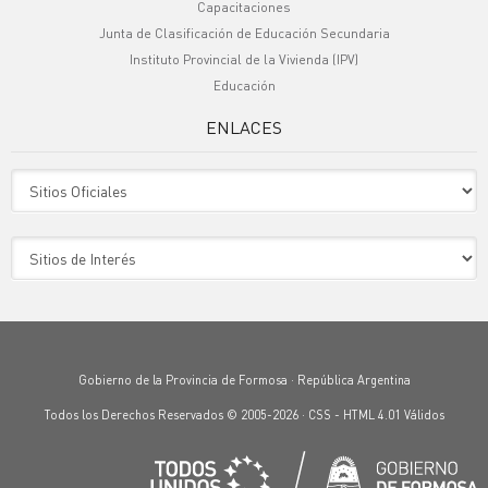
Capacitaciones
Junta de Clasificación de Educación Secundaria
Instituto Provincial de la Vivienda (IPV)
Educación
ENLACES
Sitio Oficiales
Sitio de Interes
Gobierno de la Provincia de Formosa · República Argentina
Todos los Derechos Reservados © 2005-2026 ·
CSS
-
HTML 4.01
Válidos