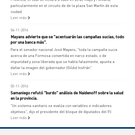
particularmente en el circuito de de la plaza San Martín de esta
ciudad.
Leer más
04-11-2016
Mayans advierte que se "acentuarán las campañas sucias, todo
por una banca más".
Para el senador nacional José Mayans, "toda la campaña sucia
acerca de una Formosa convertida en narco estado, o de
impunidad y zona liberada que se habla falazmente, apunta a
dañar la imagen del gobernador (Gildo) Insfrán".
Leer más
03-11-2016
Samaniego refutó "burdo" análisis de Naidenoff sobre la salud
en la provincia.
"Un sistema sanitario se evalúa con variables e indicadores
objetivos", dijo el presidente del bloque de diputados del PJ.
Leer más