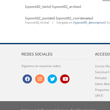
{sysnoti02_texto} {sysnoti02_archivo}
{sysnoti02_youtube} {sysnoti02_coordenadas}
{sysnoti02_fecha}
|
Cargada en
{sysnoti01_descripcion}
{s
REDES SOCIALES
ACCESO
Síguenos en nuestras redes
Correo Ofi
Solicitud C
Refsatel
Datos Abie
Preguntas
UPSTI