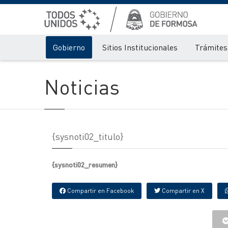
Gobierno
Sitios Institucionales
Trámites 
Noticias
{sysnoti02_titulo}
{sysnoti02_resumen}
Compartir en Facebook
Compartir en X
{IMAGENES} {IMAGNES_EXTRAS}