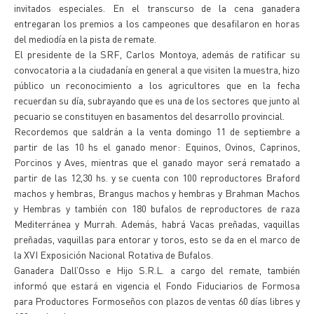
invitados especiales. En el transcurso de la cena ganadera
entregaran los premios a los campeones que desafilaron en horas
del mediodía en la pista de remate.
El presidente de la SRF, Carlos Montoya, además de ratificar su
convocatoria a la ciudadanía en general a que visiten la muestra, hizo
público un reconocimiento a los agricultores que en la fecha
recuerdan su día, subrayando que es una de los sectores que junto al
pecuario se constituyen en basamentos del desarrollo provincial.
Recordemos que saldrán a la venta domingo 11 de septiembre a
partir de las 10 hs el ganado menor: Equinos, Ovinos, Caprinos,
Porcinos y Aves, mientras que el ganado mayor será rematado a
partir de las 12,30 hs. y se cuenta con 100 reproductores Braford
machos y hembras, Brangus machos y hembras y Brahman Machos
y Hembras y también con 180 bufalos de reproductores de raza
Mediterránea y Murrah. Además, habrá Vacas preñadas, vaquillas
preñadas, vaquillas para entorar y toros, esto se da en el marco de
la XVI Exposición Nacional Rotativa de Bufalos.
Ganadera Dall’Osso e Hijo S.R.L. a cargo del remate, también
informó que estará en vigencia el Fondo Fiduciarios de Formosa
para Productores Formoseños con plazos de ventas 60 días libres y