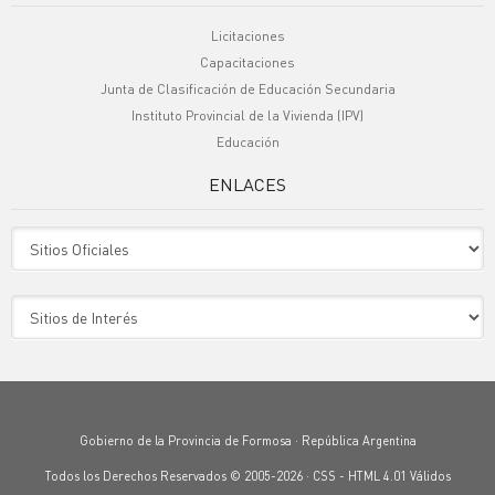
Licitaciones
Capacitaciones
Junta de Clasificación de Educación Secundaria
Instituto Provincial de la Vivienda (IPV)
Educación
ENLACES
Sitio Oficiales
Sitio de Interes
Gobierno de la Provincia de Formosa · República Argentina
Todos los Derechos Reservados © 2005-2026 ·
CSS
-
HTML 4.01
Válidos