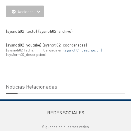
Acciones
{IMAGENES} {IMAGNES_EXTRAS}
{sysnoti02_texto} {sysnoti02_archivo}
{sysnoti02_youtube} {sysnoti02_coordenadas}
{sysnoti02_fecha}
|
Cargada en
{sysnoti01_descripcion}
{sysform04_descripcion}
Noticias Relacionadas
REDES SOCIALES
Síguenos en nuestras redes