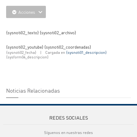
Acciones
{IMAGENES} {IMAGNES_EXTRAS}
{sysnoti02_texto} {sysnoti02_archivo}
{sysnoti02_youtube} {sysnoti02_coordenadas}
{sysnoti02_fecha}
|
Cargada en
{sysnoti01_descripcion}
{sysform04_descripcion}
Noticias Relacionadas
REDES SOCIALES
Síguenos en nuestras redes