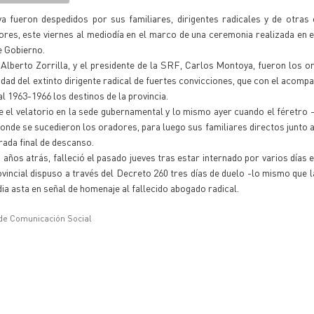
fueron despedidos por sus familiares, dirigentes radicales y de otras 
adores, este viernes al mediodía en el marco de una ceremonia realizada en 
e Gobierno.
lberto Zorrilla, y el presidente de la SRF, Carlos Montoya, fueron los o
dad del extinto dirigente radical de fuertes convicciones, que con el acomp
al 1963-1966 los destinos de la provincia.
el velatorio en la sede gubernamental y lo mismo ayer cuando el féretro 
donde se sucedieron los oradores, para luego sus familiares directos junto a
rada final de descanso.
 años atrás, falleció el pasado jueves tras estar internado por varios días e
vincial dispuso a través del Decreto 260 tres días de duelo -lo mismo que l
ia asta en señal de homenaje al fallecido abogado radical.
 de Comunicación Social