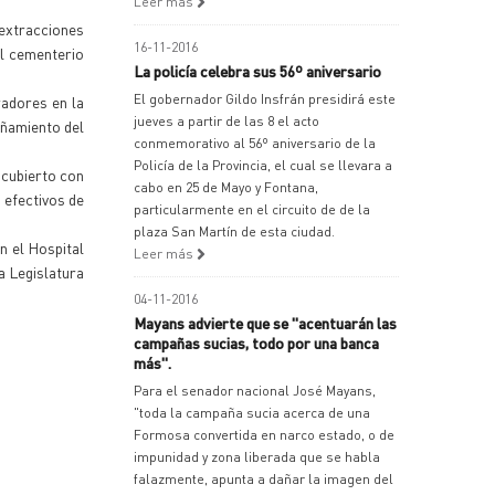
Leer más
extracciones
16-11-2016
el cementerio
La policía celebra sus 56º aniversario
El gobernador Gildo Insfrán presidirá este
radores en la
jueves a partir de las 8 el acto
añamiento del
conmemorativo al 56º aniversario de la
Policía de la Provincia, el cual se llevara a
-cubierto con
cabo en 25 de Mayo y Fontana,
 efectivos de
particularmente en el circuito de de la
plaza San Martín de esta ciudad.
n el Hospital
Leer más
a Legislatura
04-11-2016
Mayans advierte que se "acentuarán las
campañas sucias, todo por una banca
más".
Para el senador nacional José Mayans,
"toda la campaña sucia acerca de una
Formosa convertida en narco estado, o de
impunidad y zona liberada que se habla
falazmente, apunta a dañar la imagen del