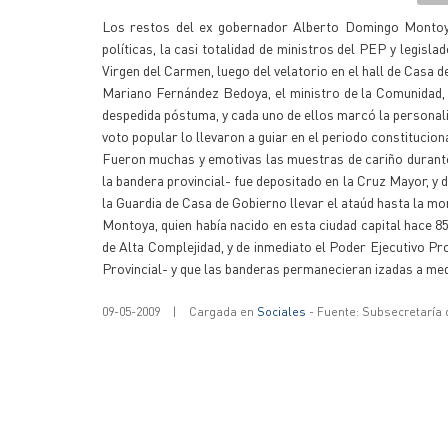
Los restos del ex gobernador Alberto Domingo Montoya 
políticas, la casi totalidad de ministros del PEP y legisl
Virgen del Carmen, luego del velatorio en el hall de Casa d
Mariano Fernández Bedoya, el ministro de la Comunidad, A
despedida póstuma, y cada uno de ellos marcó la personali
voto popular lo llevaron a guiar en el periodo constitucion
Fueron muchas y emotivas las muestras de cariño durante 
la bandera provincial- fue depositado en la Cruz Mayor, y 
la Guardia de Casa de Gobierno llevar el ataúd hasta la mo
Montoya, quien había nacido en esta ciudad capital hace 85
de Alta Complejidad, y de inmediato el Poder Ejecutivo Pro
Provincial- y que las banderas permanecieran izadas a med
09-05-2009
|
Cargada en
Sociales
- Fuente: Subsecretaría