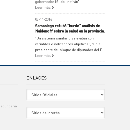
gobernador (Gildo) Insfrán".
Leer más
03-11-2016
Samaniego refutó "burdo" análisis de
Naidenoff sobre la salud en la provincia.
"Un sistema sanitario se evalúa con
variables e indicadores objetivos", dijo el
presidente del bloque de diputados del PJ.
Leer más
ENLACES
Sitio Oficiales
Secundaria
Sitio de Interes
)