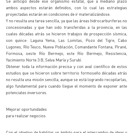
Se anticipó desde ese organismo estatal, que a mediano plazo
ambos aspectos estarán definidos, con lo cual las estrategias
proyectadas estarán en condiciones de ir materializándose.
Y no resulta una tarea sencilla, ya que las áreas hidrocarburiferas no
concesionadas y que han sido transferidas a la provincia, en las
cuales décadas atrás se hicieron trabajos de prospección sísmica,
son quince: Laguna Yema, Las Lomitas, Pozo del Tigre, Cabo
Lugones, Río Teuco, Nueva Población, Comandante Fontana, Pirané,
Formosa, oeste Río Bermejo, este Río Bermejo, Resistencia,
Yacimiento Norte 3 B, Selva María y Surubí.
Obtener toda la información precisa y con aval científico de estos
estudios que se hicieron sobre territorio formoseño décadas atrás
no resulta una misión sencilla, aunque se está logrando recopilarlas,
algo fundamental para cuando llegue el momento de exponer ante
potenciales inversores.
Mejorar oportunidades
para realizar negocios
Con el objetivo de habilitar un ámbito para el intercambio de ideas y