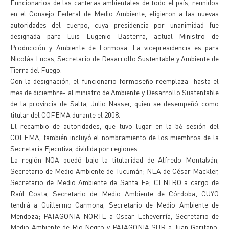
Funcionarios de las carteras ambientales de todo el país, reunidos
en el Consejo Federal de Medio Ambiente, eligieron a las nuevas
autoridades del cuerpo, cuya presidencia por unanimidad fue
designada para Luis Eugenio Basterra, actual Ministro de
Producción y Ambiente de Formosa. La vicepresidencia es para
Nicolás Lucas, Secretario de Desarrollo Sustentable y Ambiente de
Tierra del Fuego.
Con la designación, el funcionario formoseño reemplaza- hasta el
mes de diciembre- al ministro de Ambiente y Desarrollo Sustentable
de la provincia de Salta, Julio Nasser, quien se desempeñó como
titular del COFEMA durante el 2008.
El recambio de autoridades, que tuvo lugar en la 56 sesión del
COFEMA, también incluyó el nombramiento de los miembros de la
Secretaría Ejecutiva, dividida por regiones.
La región NOA quedó bajo la titularidad de Alfredo Montalván,
Secretario de Medio Ambiente de Tucumán; NEA de César Mackler,
Secretario de Medio Ambiente de Santa Fe; CENTRO a cargo de
Raúl Costa, Secretario de Medio Ambiente de Córdoba; CUYO
tendrá a Guillermo Carmona, Secretario de Medio Ambiente de
Mendoza; PATAGONIA NORTE a Oscar Echeverría, Secretario de
Medio Ambiente de Rio Negro y PATAGONIA SUR a Juan Garitano,