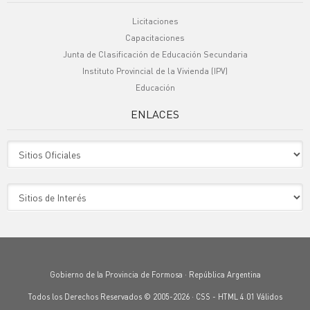
Licitaciones
Capacitaciones
Junta de Clasificación de Educación Secundaria
Instituto Provincial de la Vivienda (IPV)
Educación
ENLACES
Sitio Oficiales
Sitio de Interes
Gobierno de la Provincia de Formosa · República Argentina
Todos los Derechos Reservados © 2005-2026 ·
CSS
-
HTML 4.01
Válidos