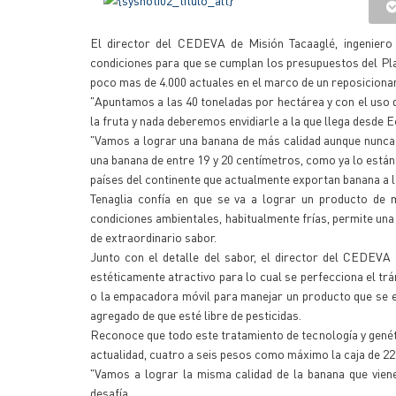
El director del CEDEVA de Misión Tacaaglé, ingeniero G
condiciones para que se cumplan los presupuestos del Pla
poco mas de 4.000 actuales en el marco de un reposicionam
"Apuntamos a las 40 toneladas por hectárea y con el uso de
la fruta y nada deberemos envidiarle a la que llega desde E
"Vamos a lograr una banana de más calidad aunque nunca v
una banana de entre 19 y 20 centímetros, como ya lo están 
países del continente que actualmente exportan banana a 
Tenaglia confía en que se va a lograr un producto de m
condiciones ambientales, habitualmente frías, permite un
de extraordinario sabor.
Junto con el detalle del sabor, el director del CEDEVA 
estéticamente atractivo para lo cual se perfecciona el trá
o la empacadora móvil para manejar un producto que se e
agregado de que esté libre de pesticidas.
Reconoce que todo este tratamiento de tecnología y genét
actualidad, cuatro a seis pesos como máximo la caja de 22 o
"Vamos a lograr la misma calidad de la banana que vien
desafía.