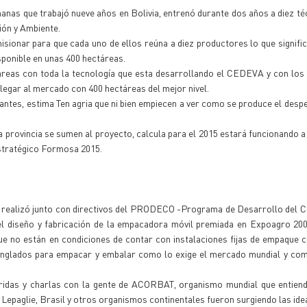
nanas que trabajó nueve años en Bolivia, entrenó durante dos años a diez té
ción y Ambiente.
misionar para que cada uno de ellos reúna a diez productores lo que signifi
sponible en unas 400 hectáreas.
táreas con toda la tecnología que esta desarrollando el CEDEVA y con los
llegar al mercado con 400 hectáreas del mejor nivel.
ntes, estima Ten agria que ni bien empiecen a ver como se produce el despe
a provincia se sumen al proyecto, calcula para el 2015 estará funcionando a 
estratégico Formosa 2015.
e realizó junto con directivos del PRODECO -Programa de Desarrollo del 
l diseño y fabricación de la empacadora móvil premiada en Expoagro 200
e no están en condiciones de contar con instalaciones fijas de empaque c
i tinglados para empacar y embalar como lo exige el mercado mundial y co
rridas y charlas con la gente de ACORBAT, organismo mundial que entiend
 Lepaglie, Brasil y otros organismos continentales fueron surgiendo las idea