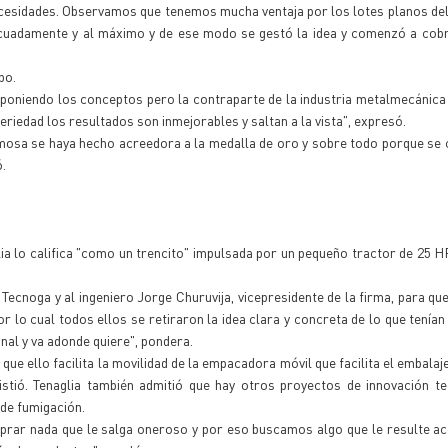
cesidades. Observamos que tenemos mucha ventaja por los lotes planos de
ecuadamente y al máximo y de ese modo se gestó la idea y comenzó a cobr
po.
poniendo los conceptos pero la contraparte de la industria metalmecánica 
riedad los resultados son inmejorables y saltan a la vista", expresó.
osa se haya hecho acreedora a la medalla de oro y sobre todo porque se 
.
 lo califica "como un trencito" impulsada por un pequeño tractor de 25 HP
 Tecnoga y al ingeniero Jorge Churuvija, vicepresidente de la firma, para qu
 lo cual todos ellos se retiraron la idea clara y concreta de lo que tenían 
nal y va adonde quiere", pondera.
que ello facilita la movilidad de la empacadora móvil que facilita el embalaj
istió. Tenaglia también admitió que hay otros proyectos de innovación t
 de fumigación.
prar nada que le salga oneroso y por eso buscamos algo que le resulte ac