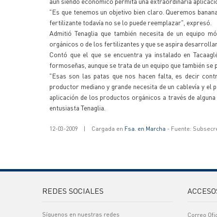
aun siendo económico permita una extraordinaria aplicació
"Es que tenemos un objetivo bien claro. Queremos banana li
fertilizante todavía no se lo puede reemplazar", expresó.
Admitió Tenaglia que también necesita de un equipo mó
orgánicos o de los fertilizantes y que se aspira desarrolla
Contó que el que se encuentra ya instalado en Tacaagl
formoseñas, aunque se trata de un equipo que también se 
"Esas son las patas que nos hacen falta, es decir cont
productor mediano y grande necesita de un cablevía y el 
aplicación de los productos orgánicos a través de alguna
entusiasta Tenaglia.
12-03-2009
|
Cargada en
Fsa. en Marcha
- Fuente: Subsecr
REDES SOCIALES
ACCESO
Síguenos en nuestras redes
Correo Ofi