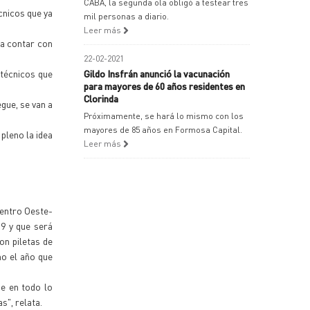
CABA, la segunda ola obligó a testear tres
cnicos que ya
mil personas a diario.
Leer más
ca contar con
22-02-2021
 técnicos que
Gildo Insfrán anunció la vacunación
para mayores de 60 años residentes en
Clorinda
gue, se van a
Próximamente, se hará lo mismo con los
mayores de 85 años en Formosa Capital.
pleno la idea
Leer más
Centro Oeste-
9 y que será
on piletas de
mo el año que
e en todo lo
s", relata.