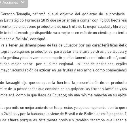
Acciones
erardo Tenaglia, refirmó que el objetivo del gobierno de la provincia 
n Estratégico Formosa 2015 que se orientan a contar con 15.000 hectáreas
iento nacional como productora de una fruta de la mejor calidad y libre de 
 toda la tecnología disponible va a mejorar en más de un ciento por ciento 
cuador o Bolivia", consignó.
a a tener las dimensiones de las de Ecuador por las características del c
logrando algunos productores, para estar a la altura de Brasil, de Bolivia y
la Argentina y hasta vamos a competir perfectamente con todos ellos", cont
ucho mejor sabor -por el clima regional - y libre de pesticidas, explic
a mayor acumulación de azúcar en las frutas y eso arroja como consecuenc
de Tacaaglé dijo que se apuesta fuerte a la presentación de un producto
mite de la poscosecha que consiste en no golpear las frutas y lavarlas y usa
mbalará, como la que llega de Ecuador, sin una mínima mancha en su epide
ica permite un mejoramiento en los precios ya que comparando con lo que s
 24 kilos y por la banana que viene de Brasil o de Bolivia se está pagando 1
e de afuera porque es totalmente posible y también tenemos que llegar a