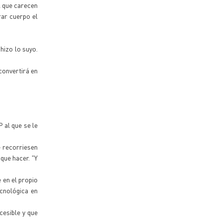
l que carecen
ar cuerpo el
hizo lo suyo.
convertirá en
 al que se le
e recorriesen
que hacer. "Y
e en el propio
ecnológica en
cesible y que