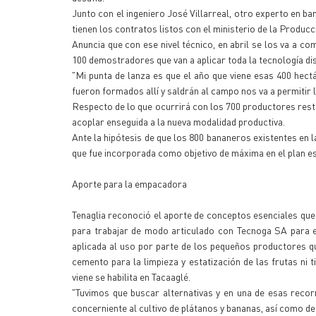
Junto con el ingeniero José Villarreal, otro experto en ba
tienen los contratos listos con el ministerio de la Produc
Anuncia que con ese nivel técnico, en abril se los va a co
100 demostradores que van a aplicar toda la tecnología di
"Mi punta de lanza es que el año que viene esas 400 hec
fueron formados allí y saldrán al campo nos va a permitir 
Respecto de lo que ocurrirá con los 700 productores resta
acoplar enseguida a la nueva modalidad productiva.
Ante la hipótesis de que los 800 bananeros existentes en l
que fue incorporada como objetivo de máxima en el plan 
Aporte para la empacadora
Tenaglia reconoció el aporte de conceptos esenciales qu
para trabajar de modo articulado con Tecnoga SA para e
aplicada al uso por parte de los pequeños productores qu
cemento para la limpieza y estatización de las frutas n
viene se habilita en Tacaaglé.
"Tuvimos que buscar alternativas y en una de esas reco
concerniente al cultivo de plátanos y bananas, así como de