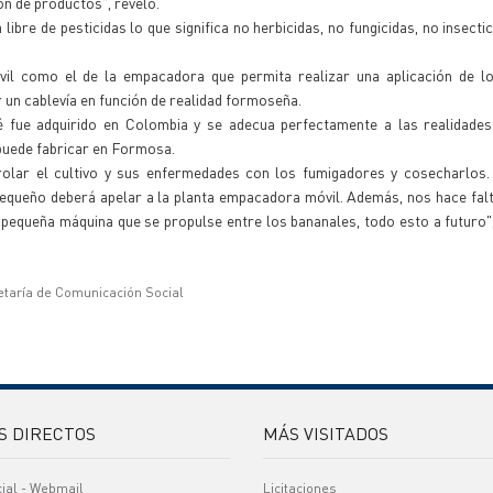
n de productos", reveló.
bre de pesticidas lo que significa no herbicidas, no fungicidas, no insectic
vil como el de la empacadora que permita realizar una aplicación de l
r un cablevía en función de realidad formoseña.
é fue adquirido en Colombia y se adecua perfectamente a las realidades
puede fabricar en Formosa.
rolar el cultivo y sus enfermedades con los fumigadores y cosecharlos.
pequeño deberá apelar a la planta empacadora móvil. Además, nos hace falt
 pequeña máquina que se propulse entre los bananales, todo esto a futuro
etaría de Comunicación Social
S DIRECTOS
MÁS VISITADOS
cial - Webmail
Licitaciones