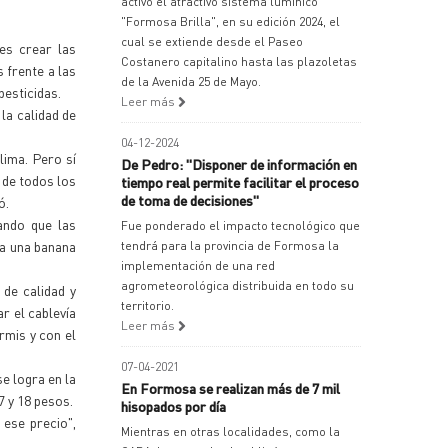
activó el atractivo sistema lumínico
"Formosa Brilla", en su edición 2024, el
cual se extiende desde el Paseo
es crear las
Costanero capitalino hasta las plazoletas
 frente a las
de la Avenida 25 de Mayo.
pesticidas.
Leer más
la calidad de
04-12-2024
lima. Pero sí
De Pedro: "Disponer de información en
 de todos los
tiempo real permite facilitar el proceso
de toma de decisiones"
ó.
ando que las
Fue ponderado el impacto tecnológico que
ia una banana
tendrá para la provincia de Formosa la
implementación de una red
agrometeorológica distribuida en todo su
 de calidad y
territorio.
r el cablevía
Leer más
rmis y con el
07-04-2021
e logra en la
En Formosa se realizan más de 7 mil
7 y 18 pesos.
hisopados por día
 ese precio",
Mientras en otras localidades, como la