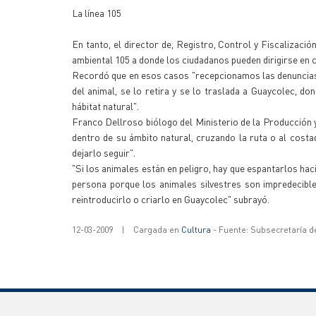
La línea 105
En tanto, el director de, Registro, Control y Fiscalizaci
ambiental 105 a donde los ciudadanos pueden dirigirse en c
Recordó que en esos casos "recepcionamos las denuncias a
del animal, se lo retira y se lo traslada a Guaycolec, d
hábitat natural".
Franco Dellroso biólogo del Ministerio de la Producción y
dentro de su ámbito natural, cruzando la ruta o al costa
dejarlo seguir".
"Si los animales están en peligro, hay que espantarlos haci
persona porque los animales silvestres son impredecibl
reintroducirlo o criarlo en Guaycolec" subrayó.
12-03-2009
|
Cargada en
Cultura
- Fuente: Subsecretaría d