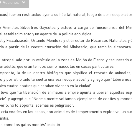
Acciones
us) fueron restituidos ayer a su hábitat natural, luego de ser recuperados
e Animales Silvestres Gaycolec y estuvo a cargo de funcionarios del Min
 establecimiento y un agente de la policía ecológica.
rol y Fiscalización, Orlando Mendoza y el director de Recursos Naturales y G
a a partir de la reestructuración del Ministerio, que también alcanzará
 atropellado por un vehículo en la zona de Mojón de Fierro y recuperado 
 un adulto, que eran tenidos como mascotas en casas particulares.
pronta, la de un centro biológico que significa el rescate de animales,
mo y por otro lado la suelta una vez recuperados" y agregó que "Liberamo
ién cuatro coatíes que estaban viviendo en la ciudad".
uvo que "la liberación de animales siempre apunta a liberar aquellas es
pecie" y agregó que "Normalmente soltamos ejemplares de coatíes y monos
verio, no lo soporta, además es peligroso".
e cría coatíes en las casas, son animales de temperamento explosivo, un bu
milia.
s como los gatos montés" insistió.