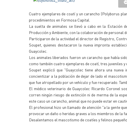
Cuatro ejemplares de coatí y un carancho (Polyborus planc
procedimientos en Formosa Capital.
La suelta de animales se llevó a cabo en la Estación d
Producción y Ambiente, con la colaboración de personal del
Participaron de la actividad el director de Registro, Cont
Soupet, quienes destacaron la nueva impronta establecid
Guaycolec.
Los animales liberados fueron un carancho que había sido
como también cuatro ejemplares de coatí, tres juveniles y
Soupet explicó que "Guaycolec tiene ahora una nueva im
concientizar a la población de dejar de lado el mascotis
que fue atropellado por un vehículo y fue recuperado. Tamb
El médico veterinario de Guaycolec Ricardo Coronel sost
corren ningún riesgo de extinción ni de merma de la es
este caso un carancho, animal que no puede estar en cauti
El profesional hizo un llamado de atención "a la gente qu
provocar un daño o heridas graves a los miembros de la fa
Desalentamos el mascotismo de coatíes y felinos pequeño