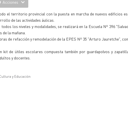
Acciones
todo el territorio provincial con la puesta en marcha de nuevos edificios e
rollo de las actividades áulicas.
ra todos los niveles y modalidades, se realizará en la Escuela Nº 396 "Salv
as de la mañana.
 obras de refacción y remodelación de la EPES Nº 35 "Arturo Jauretche", con
n kit de útiles escolares compuesta también por guardapolvos y zapatill
dultos y docentes.
 Cultura y Educación