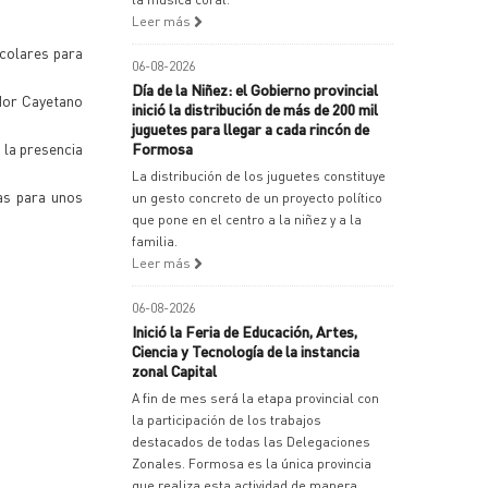
Leer más
scolares para
06-08-2026
Día de la Niñez: el Gobierno provincial
ador Cayetano
inició la distribución de más de 200 mil
juguetes para llegar a cada rincón de
 la presencia
Formosa
La distribución de los juguetes constituye
as para unos
un gesto concreto de un proyecto político
que pone en el centro a la niñez y a la
familia.
Leer más
06-08-2026
Inició la Feria de Educación, Artes,
Ciencia y Tecnología de la instancia
zonal Capital
A fin de mes será la etapa provincial con
la participación de los trabajos
destacados de todas las Delegaciones
Zonales. Formosa es la única provincia
que realiza esta actividad de manera