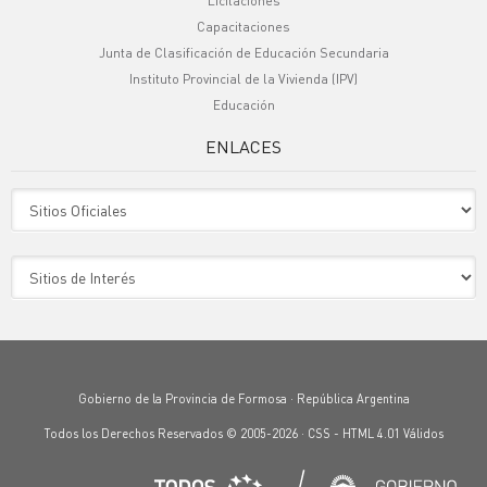
Licitaciones
Capacitaciones
Junta de Clasificación de Educación Secundaria
Instituto Provincial de la Vivienda (IPV)
Educación
ENLACES
Sitio Oficiales
Sitio de Interes
Gobierno de la Provincia de Formosa · República Argentina
Todos los Derechos Reservados © 2005-2026 ·
CSS
-
HTML 4.01
Válidos