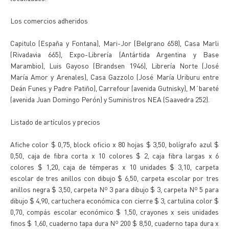
Los comercios adheridos
Capitulo (España y Fontana), Mari-Jor (Belgrano 658), Casa Marli
(Rivadavia 665), Expo-Librería (Antártida Argentina y Base
Marambio), Luis Gayoso (Brandsen 1946), Librería Norte (José
María Amor y Arenales), Casa Gazzolo (José María Uriburu entre
Deán Funes y Padre Patiño), Carrefour (avenida Gutnisky), M´bareté
(avenida Juan Domingo Perón) y Suministros NEA (Saavedra 252).
Listado de artículos y precios
Afiche color $ 0,75, block oficio x 80 hojas $ 3,50, bolígrafo azul $
0,50, caja de fibra corta x 10 colores $ 2, caja fibra largas x 6
colores $ 1,20, caja de témperas x 10 unidades $ 3,10, carpeta
escolar de tres anillos con dibujo $ 6,50, carpeta escolar por tres
anillos negra $ 3,50, carpeta Nº 3 para dibujo $ 3, carpeta Nº 5 para
dibujo $ 4,90, cartuchera económica con cierre $ 3, cartulina color $
0,70, compás escolar económico $ 1,50, crayones x seis unidades
finos $ 1,60, cuaderno tapa dura Nº 200 $ 8,50, cuaderno tapa dura x