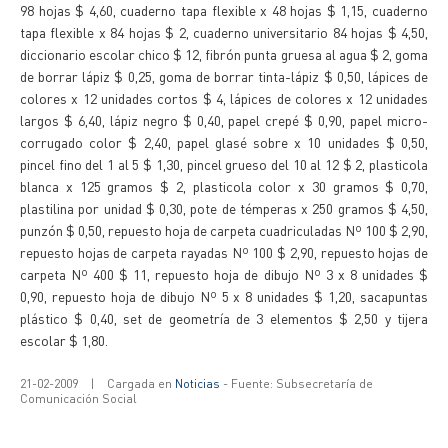
98 hojas $ 4,60, cuaderno tapa flexible x 48 hojas $ 1,15, cuaderno
tapa flexible x 84 hojas $ 2, cuaderno universitario 84 hojas $ 4,50,
diccionario escolar chico $ 12, fibrón punta gruesa al agua $ 2, goma
de borrar lápiz $ 0,25, goma de borrar tinta-lápiz $ 0,50, lápices de
colores x 12 unidades cortos $ 4, lápices de colores x 12 unidades
largos $ 6,40, lápiz negro $ 0,40, papel crepé $ 0,90, papel micro-
corrugado color $ 2,40, papel glasé sobre x 10 unidades $ 0,50,
pincel fino del 1 al 5 $ 1,30, pincel grueso del 10 al 12 $ 2, plasticola
blanca x 125 gramos $ 2, plasticola color x 30 gramos $ 0,70,
plastilina por unidad $ 0,30, pote de témperas x 250 gramos $ 4,50,
punzón $ 0,50, repuesto hoja de carpeta cuadriculadas Nº 100 $ 2,90,
repuesto hojas de carpeta rayadas Nº 100 $ 2,90, repuesto hojas de
carpeta Nº 400 $ 11, repuesto hoja de dibujo Nº 3 x 8 unidades $
0,90, repuesto hoja de dibujo Nº 5 x 8 unidades $ 1,20, sacapuntas
plástico $ 0,40, set de geometría de 3 elementos $ 2,50 y tijera
escolar $ 1,80.
21-02-2009
|
Cargada en
Noticias
- Fuente: Subsecretaría de
Comunicación Social