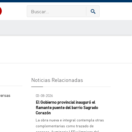
Noticias Relacionadas
versas
03-08-2026
El Gobierno provincial inauguró el
flamante puente del barrio Sagrado
Corazón
La obra nueva e integral contempla otras
complementarias como trazado de
accesos, iluminaria LED y limpieza del