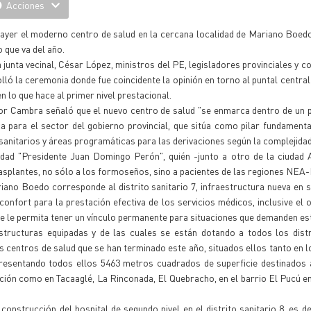
Acciones
e ayer el moderno centro de salud en la cercana localidad de Mariano Boedo
 que va del año.
junta vecinal, César López, ministros del PE, legisladores provinciales y con
ló la ceremonia donde fue coincidente la opinión en torno al puntal central
n lo que hace al primer nivel prestacional.
íctor Cambra señaló que el nuevo centro de salud "se enmarca dentro de un 
ca para el sector del gobierno provincial, que sitúa como pilar fundamenta
s sanitarios y áreas programáticas para las derivaciones según la complejidad
jidad "Presidente Juan Domingo Perón", quién -junto a otro de la ciudad
trasplantes, no sólo a los formoseños, sino a pacientes de las regiones NEA
iano Boedo corresponde al distrito sanitario 7, infraestructura nueva en s
onfort para la prestación efectiva de los servicios médicos, inclusive el 
e le permita tener un vínculo permanente para situaciones que demanden est
tructuras equipadas y de las cuales se están dotando a todos los distr
s centros de salud que se han terminado este año, situados ellos tanto en l
epresentando todos ellos 5463 metros cuadrados de superficie destinados 
ción como en Tacaaglé, La Rinconada, El Quebracho, en el barrio El Pucú en
 construcción del hospital de segundo nivel en el distrito sanitario 8, es de