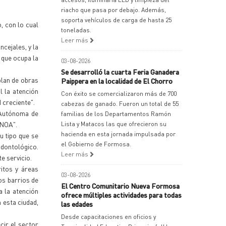
riacho que pasa por debajo. Además,
soporta vehículos de carga de hasta 25
, con lo cual
toneladas.
Leer más
cejales, y la
 que ocupa la
03-08-2026
Se desarrolló la cuarta Feria Ganadera
plan de obras
Paippera en la localidad de El Chorro
l la atención
Con éxito se comercializaron más de 700
 creciente".
cabezas de ganado. Fueron un total de 55
 Autónoma de
familias de los Departamentos Ramón
-NOA".
Lista y Matacos las que ofrecieron su
hacienda en esta jornada impulsada por
u tipo que se
el Gobierno de Formosa.
odontológico.
Leer más
e servicio.
itos y áreas
03-08-2026
os barrios de
El Centro Comunitario Nueva Formosa
a la atención
ofrece múltiples actividades para todas
 esta ciudad,
las edades
Desde capacitaciones en oficios y
cir el sector