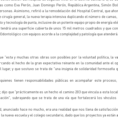
das como Eva Perón, Juan Domingo Perón, República Argentina, Simón Bolí
rsonas. Asimismo, refirió a la remodelación del Hospital Central, que aho
 cirugía general, la nueva terapia intensiva duplicando el número de camas,
o y tecnología de punta, inclusive de un potente equipo propio de energía elé
tendrá una superficie cubierta de unos 15 mil metros cuadrados y que co
Odontológico con equipos acorde a la complejidad y patología que atenderá
ue "esta y muchas otras obras son posibles por la voluntad política, la val
rcando el hecho de la gran expectativa reinante en la comunidad ante el o
l lugar, y que sostuvo se trata de "una insignia de solidaridad formoseña q
uienes tienen responsabilidades públicas en acompañar este proceso,
, dijo que "prácticamente es un hecho el camino 203 que vincula a esta loca
ación", subrayando que se trata de una vía que fortalecerá los vínculos
ud, anunciado hace no mucho, era una realidad que nos llena de satisfacció
a la nueva escuela y el colegio secundario, dado que los proyectos ya están 