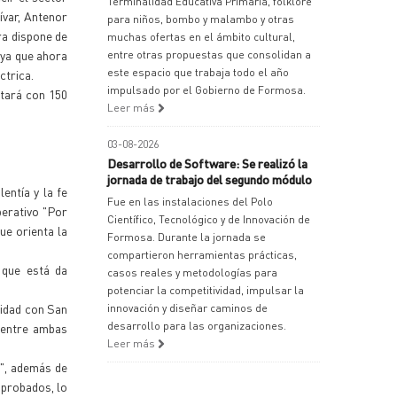
Terminalidad Educativa Primaria, folklore
var, Antenor
para niños, bombo y malambo y otras
ra dispone de
muchas ofertas en el ámbito cultural,
 ya que ahora
entre otras propuestas que consolidan a
este espacio que trabaja todo el año
ctrica.
impulsado por el Gobierno de Formosa.
ntará con 150
Leer más
.
03-08-2026
Desarrollo de Software: Se realizó la
jornada de trabajo del segundo módulo
entía y la fe
Fue en las instalaciones del Polo
perativo "Por
Científico, Tecnológico y de Innovación de
ue orienta la
Formosa. Durante la jornada se
compartieron herramientas prácticas,
 que está da
casos reales y metodologías para
potenciar la competitividad, impulsar la
lidad con San
innovación y diseñar caminos de
desarrollo para las organizaciones.
 entre ambas
Leer más
n", además de
aprobados, lo