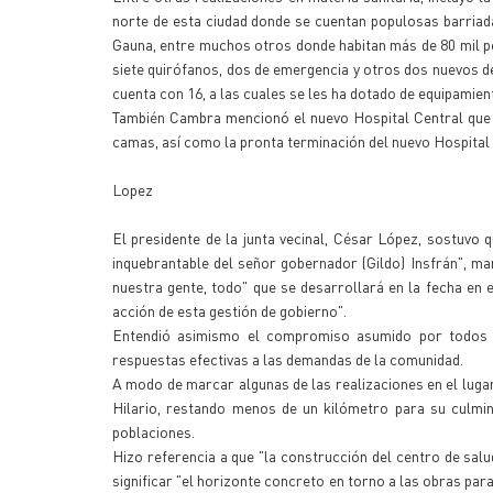
norte de esta ciudad donde se cuentan populosas barria
Gauna, entre muchos otros donde habitan más de 80 mil pe
siete quirófanos, dos de emergencia y otros dos nuevos de
cuenta con 16, a las cuales se les ha dotado de equipamient
También Cambra mencionó el nuevo Hospital Central que 
camas, así como la pronta terminación del nuevo Hospital 
Lopez
El presidente de la junta vecinal, César López, sostuvo q
inquebrantable del señor gobernador (Gildo) Insfrán", ma
nuestra gente, todo" que se desarrollará en la fecha en e
acción de esta gestión de gobierno".
Entendió asimismo el compromiso asumido por todos q
respuestas efectivas a las demandas de la comunidad.
A modo de marcar algunas de las realizaciones en el lugar
Hilario, restando menos de un kilómetro para su culmin
poblaciones.
Hizo referencia a que "la construcción del centro de sal
significar "el horizonte concreto en torno a las obras par