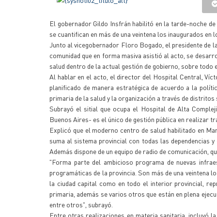
El gobernador Gildo Insfrán habilitó en la tarde-noche d
se cuantifican en más de una veintena los inaugurados en lo
Junto al vicegobernador Floro Bogado, el presidente de la 
comunidad que en forma masiva asistió al acto, se desarrol
salud dentro de la actual gestión de gobierno, sobre todo e
Al hablar en el acto, el director del Hospital Central, V
planificado de manera estratégica de acuerdo a la políti
primaria de la salud y la organización a través de distrito
Subrayó el sitial que ocupa el Hospital de Alta Comple
Buenos Aires- es el único de gestión pública en realizar 
Explicó que el moderno centro de salud habilitado en Mar
suma al sistema provincial con todas las dependencias y c
Además dispone de un equipo de radio de comunicación, qu
"Forma parte del ambicioso programa de nuevas infraes
programáticas de la provincia. Son más de una veintena lo
la ciudad capital como en todo el interior provincial, r
primaria, además se varios otros que están en plena ejecu
entre otros", subrayó.
Entre otras realizaciones en materia sanitaria, incluyó la