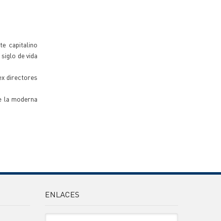
te capitalino
 siglo de vida
ex directores
de la moderna
ENLACES
Sitio Oficiales