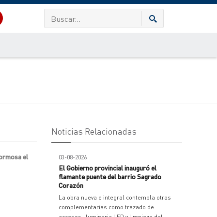
Noticias Relacionadas
Formosa el
03-08-2026
El Gobierno provincial inauguró el
flamante puente del barrio Sagrado
Corazón
La obra nueva e integral contempla otras
complementarias como trazado de
accesos, iluminaria LED y limpieza del