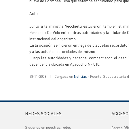
nueva de Formosa, "esa que estamos escribiendo para que la
Acto
Junto a la ministra Vecchietti estuvieron también el min
Fernando De Vido entre otras autoridades y la titular de Ca
institucional del organismo.
En la ocasión se hicieron entrega de plaquetas recordatori
y a las actuales autoridades del mismo.
Luego las autoridades y personal compartieron el descub
dependencia ubicada en Ayacucho Nº 810.
28-11-2008
|
Cargada en
Noticias
- Fuente: Subsecretaría 
REDES SOCIALES
ACCESO
Síguenos en nuestras redes
Correo Ofi