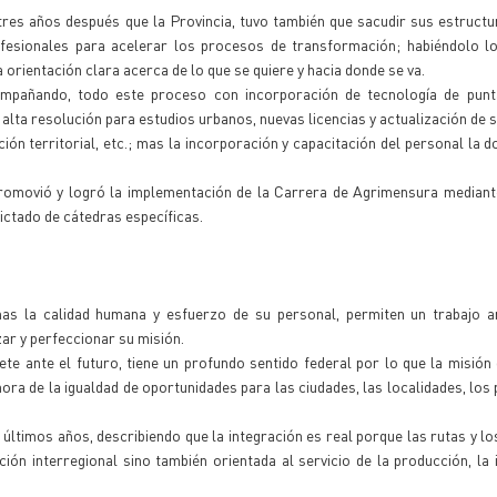
tres años después que la Provincia, tuvo también que sacudir sus estructur
ofesionales para acelerar los procesos de transformación; habiéndolo l
rientación clara acerca de lo que se quiere y hacia donde se va.
compañando, todo este proceso con incorporación de tecnología de pun
lta resolución para estudios urbanos, nuevas licencias y actualización de 
ón territorial, etc.; mas la incorporación y capacitación del personal la d
promovió y logró la implementación de la Carrera de Agrimensura mediant
ctado de cátedras específicas.
as la calidad humana y esfuerzo de su personal, permiten un trabajo 
ar y perfeccionar su misión.
ante el futuro, tiene un profundo sentido federal por lo que la misión 
 hora de la igualdad de oportunidades para las ciudades, las localidades, los
 últimos años, describiendo que la integración es real porque las rutas y l
ón interregional sino también orientada al servicio de la producción, la i