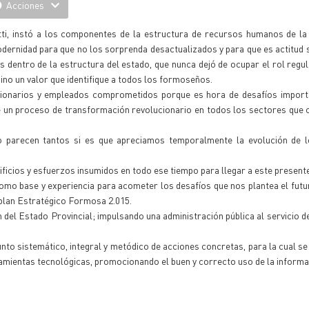
Acciones
tti, instó a los componentes de la estructura de recursos humanos de la
dernidad para que no los sorprenda desactualizados y para que es actitud s
as dentro de la estructura del estado, que nunca dejó de ocupar el rol regul
sino un valor que identifique a todos los formoseños.
ncionarios y empleados comprometidos porque es hora de desafíos import
de un proceso de transformación revolucionario en todos los sectores qu
no parecen tantos si es que apreciamos temporalmente la evolución de 
rificios y esfuerzos insumidos en todo ese tiempo para llegar a este present
como base y experiencia para acometer los desafíos que nos plantea el futu
 plan Estratégico Formosa 2.015.
el Estado Provincial; impulsando una administración pública al servicio de
unto sistemático, integral y metódico de acciones concretas, para la cual s
ramientas tecnológicas, promocionando el buen y correcto uso de la informa