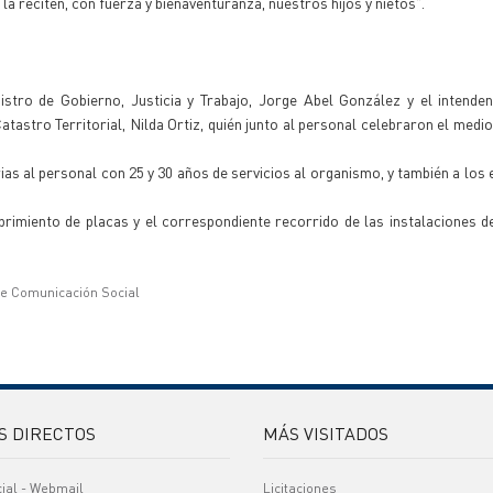
 reciten, con fuerza y bienaventuranza, nuestros hijos y nietos".
istro de Gobierno, Justicia y Trabajo, Jorge Abel González y el intenden
tastro Territorial, Nilda Ortiz, quién junto al personal celebraron el medio
as al personal con 25 y 30 años de servicios al organismo, y también a los 
rimiento de placas y el correspondiente recorrido de las instalaciones 
de Comunicación Social
S DIRECTOS
MÁS VISITADOS
cial - Webmail
Licitaciones