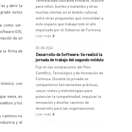
Terminalidad Educativa Primaria, folklore
as y abrir la
para niños, bombo y malambo y otras
ogrado estos
muchas ofertas en el ámbito cultural,
entre otras propuestas que consolidan a
este espacio que trabaja todo el año
ta como ser:
impulsado por el Gobierno de Formosa.
software GIS,
Leer más
otación de un
03-08-2026
e la firma de
Desarrollo de Software: Se realizó la
jornada de trabajo del segundo módulo
Fue en las instalaciones del Polo
Científico, Tecnológico y de Innovación de
Formosa. Durante la jornada se
armónico con
compartieron herramientas prácticas,
casos reales y metodologías para
que viene, es
potenciar la competitividad, impulsar la
 pueblos y los
innovación y diseñar caminos de
desarrollo para las organizaciones.
Leer más
os caminos no
ndustria y el