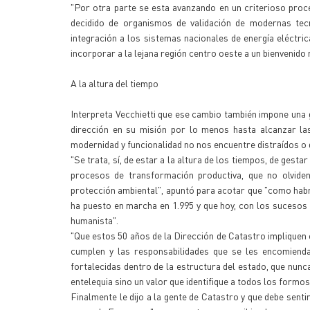
"Por otra parte se esta avanzando en un criterioso proce
decidido de organismos de validación de modernas tecn
integración a los sistemas nacionales de energía eléctri
incorporar a la lejana región centro oeste a un bienvenido 
A la altura del tiempo
Interpreta Vecchietti que ese cambio también impone una 
dirección en su misión por lo menos hasta alcanzar la
modernidad y funcionalidad no nos encuentre distraídos o 
"Se trata, sí, de estar a la altura de los tiempos, de ges
procesos de transformación productiva, que no olviden
protección ambiental", apuntó para acotar que "como habr
ha puesto en marcha en 1.995 y que hoy, con los sucesos 
humanista".
"Que estos 50 años de la Dirección de Catastro impliquen 
cumplen y las responsabilidades que se les encomiendan
fortalecidas dentro de la estructura del estado, que nunca
entelequia sino un valor que identifique a todos los formo
Finalmente le dijo a la gente de Catastro y que debe senti