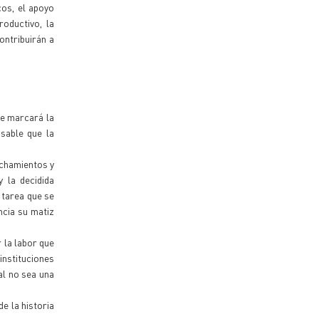
cos, el apoyo
oductivo, la
ontribuirán a
ue marcará la
sable que la
echamientos y
 la decidida
 tarea que se
ncia su matiz
 la labor que
nstituciones
al no sea una
e la historia