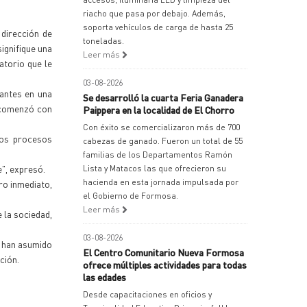
riacho que pasa por debajo. Además,
soporta vehículos de carga de hasta 25
 dirección de
toneladas.
ignifique una
Leer más
atorio que le
03-08-2026
antes en una
Se desarrolló la cuarta Feria Ganadera
e comenzó con
Paippera en la localidad de El Chorro
Con éxito se comercializaron más de 700
los procesos
cabezas de ganado. Fueron un total de 55
familias de los Departamentos Ramón
e", expresó.
Lista y Matacos las que ofrecieron su
hacienda en esta jornada impulsada por
ro inmediato,
el Gobierno de Formosa.
Leer más
 la sociedad,
03-08-2026
e han asumido
El Centro Comunitario Nueva Formosa
ción.
ofrece múltiples actividades para todas
las edades
Desde capacitaciones en oficios y