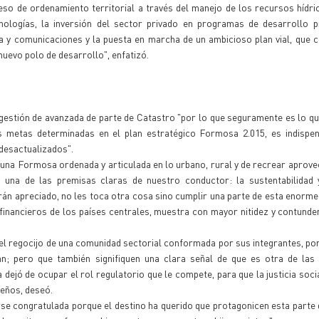
so de ordenamiento territorial a través del manejo de los recursos hídri
ologías, la inversión del sector privado en programas de desarrollo pr
ca y comunicaciones y la puesta en marcha de un ambicioso plan vial, que c
nuevo polo de desarrollo", enfatizó.
gestión de avanzada de parte de Catastro "por lo que seguramente es lo q
s metas determinadas en el plan estratégico Formosa 2.015, es indispen
desactualizados".
tar una Formosa ordenada y articulada en lo urbano, rural y de recrear aprov
 una de las premisas claras de nuestro conductor: la sustentabilidad y
án apreciado, no les toca otra cosa sino cumplir una parte de esta enorme
financieros de los países centrales, muestra con mayor nitidez y contunde
el regocijo de una comunidad sectorial conformada por sus integrantes, por
; pero que también signifiquen una clara señal de que es otra de las i
 dejó de ocupar el rol regulatorio que le compete, para que la justicia soci
seños, deseó.
rse congratulada porque el destino ha querido que protagonicen esta parte d