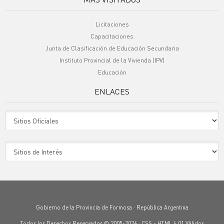
Licitaciones
Capacitaciones
Junta de Clasificación de Educación Secundaria
Instituto Provincial de la Vivienda (IPV)
Educación
ENLACES
Sitio Oficiales
Sitio de Interes
Gobierno de la Provincia de Formosa · República Argentina
Todos los Derechos Reservados © 2005-2026 ·
CSS
-
HTML 4.01
Válidos