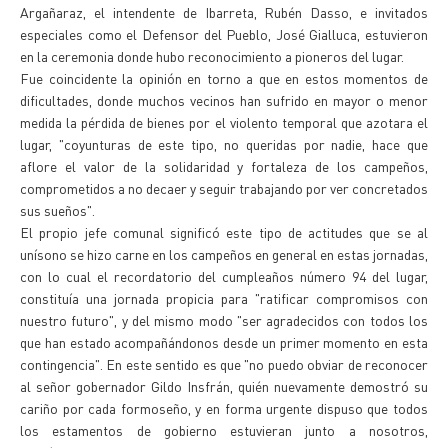
Argañaraz, el intendente de Ibarreta, Rubén Dasso, e invitados
especiales como el Defensor del Pueblo, José Gialluca, estuvieron
en la ceremonia donde hubo reconocimiento a pioneros del lugar.
Fue coincidente la opinión en torno a que en estos momentos de
dificultades, donde muchos vecinos han sufrido en mayor o menor
medida la pérdida de bienes por el violento temporal que azotara el
lugar, "coyunturas de este tipo, no queridas por nadie, hace que
aflore el valor de la solidaridad y fortaleza de los campeños,
comprometidos a no decaer y seguir trabajando por ver concretados
sus sueños".
El propio jefe comunal significó este tipo de actitudes que se al
unísono se hizo carne en los campeños en general en estas jornadas,
con lo cual el recordatorio del cumpleaños número 94 del lugar,
constituía una jornada propicia para "ratificar compromisos con
nuestro futuro", y del mismo modo "ser agradecidos con todos los
que han estado acompañándonos desde un primer momento en esta
contingencia". En este sentido es que "no puedo obviar de reconocer
al señor gobernador Gildo Insfrán, quién nuevamente demostró su
cariño por cada formoseño, y en forma urgente dispuso que todos
los estamentos de gobierno estuvieran junto a nosotros,