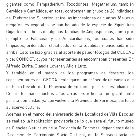
gigantes como Pampatherium, Toxodontes, Megatherium, también
Cèrvidos y Camèlidos; en total conforman un grupo de 26 individuos
del Pleistoceno Superior; entre las impresiones de plantas fósiles o
megafòsiles vegetales se han hallado de la especie de Equisetum
Giganteum L, hojas de algunas familias de Angiospermas, como por
ejemplo de Fabaceae y de Anacardiaceas, los cuales han sido
limpiados, ordenados, clasificados en la localidad mencionada más
arriba. Esto se hizo gracias al aporte de paleontólogos del CECOAL
y del CONICET, cuyos representantes se encontraban presentes Dr.
Alfredo Zurita, Claudia Lovera y Alicia Lutz.
Y también en el marco de los programas de festejos los
representantes del CECOAL entregaron un cráneo de un cánido que
se había llevado de la Provincia de Formosa para ser estudiado en
Corrientes hace muchos años atrás. Este hecho fue gratificante
para la comunidad, ya que vuelve a la Provincia de Formosa, parte de
su acervo cultural
Además en el marco del aniversario de la Localidad de Villa Escolar
se realizó la habilitación provisoria de lo que será el futuro museo
de Ciencias Naturales de la Provincia de Formosa, dependiente de la
Dirección de Patrimonio Socio Cultural, de la Subsecretaría de