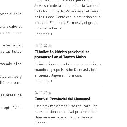
Aniversario de la Independencia Nacional
de la República del Paraguay en el Teatro
vincial de la
de la Ciudad. Contó con la actuación de la
orquesta Ensamble Formosa y el grupo
ará a cabo el
musical Bohemio
s stands, con
Leer más
la visita del
18-11-2016
de las listas
El ballet folklórico provincial se
presentará en el Teatro Maipo
raslado a los
La invitación se produjo meses anteriores
cuando el grupo Mukaito Kaito asistió al
encuentro Japón en Formosa.
tudiantiles y
Leer más
ultáneos para
04-11-2016
tes áreas de
Festival Provincial del Chamamé.
Este próximo viernes 4 se realizará una
ología (17.45
nueva edición del festival provincial del
chamamé en la localidad de Laguna
Blanca.