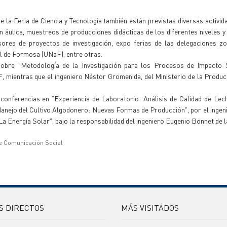
de la Feria de Ciencia y Tecnología también están previstas diversas activi
n áulica, muestreos de producciones didácticas de los diferentes niveles 
ores de proyectos de investigación, expo ferias de las delegaciones zo
nal de Formosa (UNaF), entre otras.
 sobre "Metodología de la Investigación para los Procesos de Impacto S
 mientras que el ingeniero Néstor Gromenida, del Ministerio de la Produc
 conferencias en "Experiencia de Laboratorio: Análisis de Calidad de Lec
Manejo del Cultivo Algodonero: Nuevas Formas de Producción", por el ingen
La Energía Solar", bajo la responsabilidad del ingeniero Eugenio Bonnet de 
e Comunicación Social
S DIRECTOS
MÁS VISITADOS