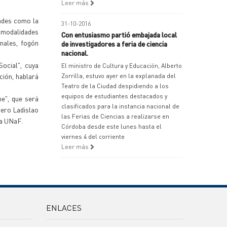
Leer más
dades como la
31-10-2016
y modalidades
Con entusiasmo partió embajada local
nales, fogón
de investigadores a feria de ciencia
nacional.
ocial", cuya
El ministro de Cultura y Educación, Alberto
ción, hablará
Zorrilla, estuvo ayer en la explanada del
Teatro de la Ciudad despidiendo a los
equipos de estudiantes destacados y
he", que será
clasificados para la instancia nacional de
iero Ladislao
las Ferias de Ciencias a realizarse en
la UNaF.
Córdoba desde este lunes hasta el
viernes 4 del corriente
Leer más
ENLACES