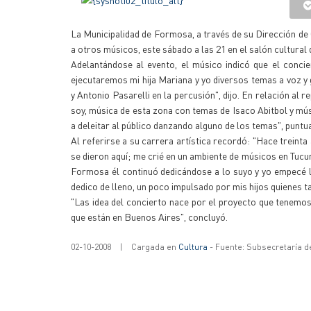
La Municipalidad de Formosa, a través de su Dirección de C
a otros músicos, este sábado a las 21 en el salón cultural
Adelantándose al evento, el músico indicó que el conci
ejecutaremos mi hija Mariana y yo diversos temas a voz 
y Antonio Pasarelli en la percusión", dijo. En relación a
soy, música de esta zona con temas de Isaco Abitbol y mú
a deleitar al público danzando alguno de los temas", puntua
Al referirse a su carrera artística recordó: "Hace treinta
se dieron aquí; me crié en un ambiente de músicos en Tucu
Formosa él continuó dedicándose a lo suyo y yo empecé l
dedico de lleno, un poco impulsado por mis hijos quienes t
"Las idea del concierto nace por el proyecto que tenemos e
que están en Buenos Aires", concluyó.
02-10-2008
|
Cargada en
Cultura
- Fuente: Subsecretaría d