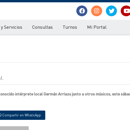
y Servicios
Consultas
Turnos
Mi Portal
l.
econocido intérprete local Germán Arriazu junto a otros músicos, este sábad
Compartir en WhatsApp