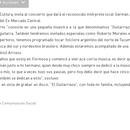
Acciones
ultura, invita al concierto que dará el reconocido intérprete local Germán 
 del Ex Mercado Central.
erto "consiste en una pequeña muestra a la que denominamos "Guitarriazu
y guitarra. También tendremos invitados especiales como Roberto Morales
l repertorio, tenemos programado tocar folclore argentino del norte de Tucu
sica del sur y nordestino brasilero. Además estaremos acompañado de una 
lizó Arriazu.
 años que estoy en Formosa y comencé a vivir acá con la música, es decir qu
mán junto a mi hermano, quien desde muy chico siempre se dedicó a la música
o mío, lo que a veces tuvo sus pausas, pero hoy debo decir que hace cinc
ambién se dedican a esto", sostuvo.
n vista de grabar un disco, "El Guitarriazu", con toda mi familia, incluyend
e Comunicación Social