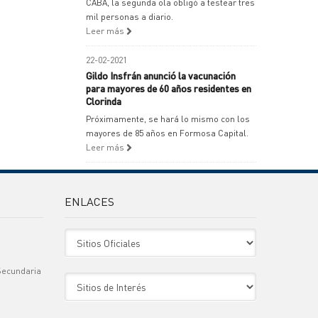
CABA, la segunda ola obligó a testear tres
mil personas a diario.
Leer más
22-02-2021
Gildo Insfrán anunció la vacunación
para mayores de 60 años residentes en
Clorinda
Próximamente, se hará lo mismo con los
mayores de 85 años en Formosa Capital.
Leer más
ENLACES
Sitio Oficiales
Secundaria
Sitio de Interes
)