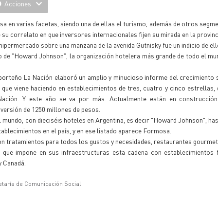
Acciones
 en varias facetas, siendo una de ellas el turismo, además de otros segm
su correlato en que inversores internacionales fijen su mirada en la provinc
ipermercado sobre una manzana de la avenida Gutnisky fue un indicio de ell
co de "Howard Johnson", la organización hotelera más grande de todo el m
o porteño La Nación elaboró un amplio y minucioso informe del crecimiento 
 que viene haciendo en establecimientos de tres, cuatro y cinco estrellas,
Nación. Y este año se va por más. Actualmente están en construcció
nversión de 1250 millones de pesos.
el mundo, con dieciséis hoteles en Argentina, es decir "Howard Johnson", has
blecimientos en el país, y en ese listado aparece Formosa.
n tratamientos para todos los gustos y necesidades, restaurantes gourmet
 que impone en sus infraestructuras esta cadena con establecimientos f
y Canadá.
etaría de Comunicación Social