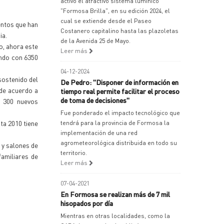
activó el atractivo sistema lumínico
"Formosa Brilla", en su edición 2024, el
cual se extiende desde el Paseo
entos que han
Costanero capitalino hasta las plazoletas
ia.
de la Avenida 25 de Mayo.
o, ahora este
Leer más
undo con 6350
04-12-2024
sostenido del
De Pedro: "Disponer de información en
 de acuerdo a
tiempo real permite facilitar el proceso
de toma de decisiones"
n 300 nuevos
Fue ponderado el impacto tecnológico que
ta 2010 tiene
tendrá para la provincia de Formosa la
implementación de una red
agrometeorológica distribuida en todo su
 y salones de
territorio.
amiliares de
Leer más
07-04-2021
En Formosa se realizan más de 7 mil
hisopados por día
Mientras en otras localidades, como la