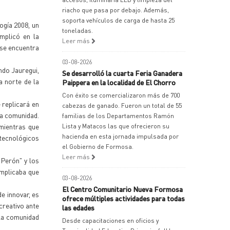
riacho que pasa por debajo. Además,
soporta vehículos de carga de hasta 25
ogía 2008, un
toneladas.
mplicó en la
Leer más
 se encuentra
03-08-2026
ndo Jauregui,
Se desarrolló la cuarta Feria Ganadera
 norte de la
Paippera en la localidad de El Chorro
Con éxito se comercializaron más de 700
 replicará en
cabezas de ganado. Fueron un total de 55
 la comunidad.
familias de los Departamentos Ramón
 mientras que
Lista y Matacos las que ofrecieron su
hacienda en esta jornada impulsada por
 tecnológicos
el Gobierno de Formosa.
Leer más
Perón" y los
implicaba que
03-08-2026
El Centro Comunitario Nueva Formosa
de innovar, es
ofrece múltiples actividades para todas
 creativo ante
las edades
la comunidad
Desde capacitaciones en oficios y