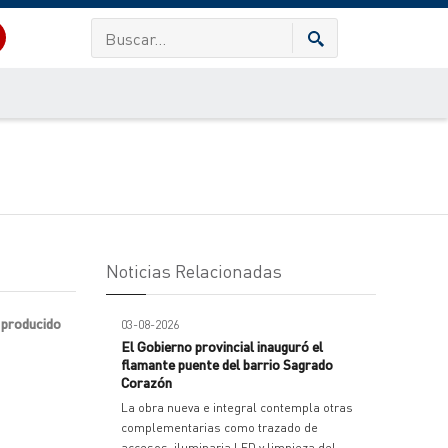
Noticias Relacionadas
n producido
03-08-2026
El Gobierno provincial inauguró el
flamante puente del barrio Sagrado
Corazón
La obra nueva e integral contempla otras
complementarias como trazado de
accesos, iluminaria LED y limpieza del