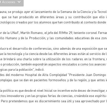
Acciones
una, se produjo ayer el lanzamiento de la Semana de la Ciencia y la Tecnol
que se han producido en diferentes áreas y su contribución que ello i
ecnológicos creados por los alumnos que han contribuido al contexto donde
or de la UNaF, Martín Romano, el jefe del RIMte 29, teniente coronel Ferna
llo Humano y de la Producción, y las comunidades educativas de esa zona
lucra el desarrollo de conferencias, sino además de una exposición que se
ue la tecnología y la ciencia desde las diferentes áreas están al servicio de
 brindará una charla sobre la utilización de los radares en la frontera,
ud o producción, también expondrán aspectos vinculados a como los avances
gicas para la población", indicó.
des del moderno Hospital de Alta Complejidad "Presidente Juan Domingo 
complejas que se dan en pacientes formoseños y de la región, y que antes 
olítica es que desde el nivel Inicial se incentive este deseo de investigar, 
ctos innovadores y en las propias ferias de ciencias, creándole ese espíritu
 Pero pretendemos que es discernimiento sea útil y sea aprovechado por 