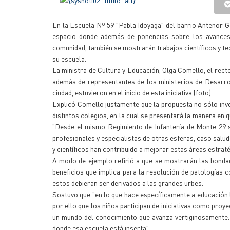
En la Escuela Nº 59 "Pabla Idoyaga" del barrio Antenor Ga
espacio donde además de ponencias sobre los avances 
comunidad, también se mostrarán trabajos científicos y t
su escuela.
La ministra de Cultura y Educación, Olga Comello, el rect
además de representantes de los ministerios de Desarro
ciudad, estuvieron en el inicio de esta iniciativa (foto).
Explicó Comello justamente que la propuesta no sólo invo
distintos colegios, en la cual se presentará la manera en q
"Desde el mismo Regimiento de Infantería de Monte 29 se
profesionales y especialistas de otras esferas, caso sal
y científicos han contribuido a mejorar estas áreas estraté
A modo de ejemplo refirió a que se mostrarán las bonda
beneficios que implica para la resolución de patologías 
estos debieran ser derivados a las grandes urbes.
Sostuvo que "en lo que hace específicamente a educación la p
por ello que los niños participan de iniciativas como proye
un mundo del conocimiento que avanza vertiginosamente.
donde esa escuela está inserta".