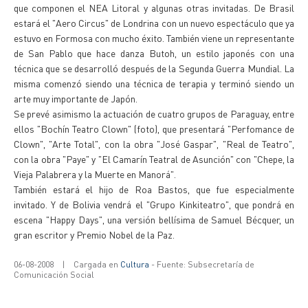
que componen el NEA Litoral y algunas otras invitadas. De Brasil
estará el "Aero Circus" de Londrina con un nuevo espectáculo que ya
estuvo en Formosa con mucho éxito. También viene un representante
de San Pablo que hace danza Butoh, un estilo japonés con una
técnica que se desarrolló después de la Segunda Guerra Mundial. La
misma comenzó siendo una técnica de terapia y terminó siendo un
arte muy importante de Japón.
Se prevé asimismo la actuación de cuatro grupos de Paraguay, entre
ellos "Bochín Teatro Clown" (foto), que presentará "Perfomance de
Clown", "Arte Total", con la obra "José Gaspar", "Real de Teatro",
con la obra "Paye" y "El Camarín Teatral de Asunción" con "Chepe, la
Vieja Palabrera y la Muerte en Manorá".
También estará el hijo de Roa Bastos, que fue especialmente
invitado. Y de Bolivia vendrá el "Grupo Kinkiteatro", que pondrá en
escena "Happy Days", una versión bellísima de Samuel Bécquer, un
gran escritor y Premio Nobel de la Paz.
06-08-2008
|
Cargada en
Cultura
- Fuente: Subsecretaría de
Comunicación Social