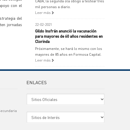
CABA, la segunda ola obligó a testear tres
 apoyo con el
mil personas a diario.
Leer más
strategia del
sten jornadas
22-02-2021
Gildo Insfrán anunció la vacunación
para mayores de 60 años residentes en
Clorinda
Próximamente, se hará lo mismo con los
mayores de 85 años en Formosa Capital.
Leer más
ENLACES
Sitio Oficiales
Secundaria
Sitio de Interes
)