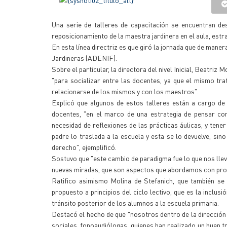
Una serie de talleres de capacitación se encuentran des
reposicionamiento de la maestra jardinera en el aula, estr
En esta línea directriz es que giró la jornada que de maner
Jardineras (ADENIF).
Sobre el particular, la directora del nivel Inicial, Beatriz
"para socializar entre las docentes, ya que el mismo tra
relacionarse de los mismos y con los maestros".
Explicó que algunos de estos talleres están a cargo de 
docentes, "en el marco de una estrategia de pensar con
necesidad de reflexiones de las prácticas áulicas, y tener
padre lo traslada a la escuela y esta se lo devuelve, s
derecho", ejemplificó.
Sostuvo que "este cambio de paradigma fue lo que nos lle
nuevas miradas, que son aspectos que abordamos con profu
Ratifico asimismo Molina de Stefanich, que también se 
propuesto a principios del ciclo lectivo, que es la inclusió
tránsito posterior de los alumnos a la escuela primaria.
Destacó el hecho de que "nosotros dentro de la dirección 
sociales, fonoaudiólogas, quienes han realizado un buen t