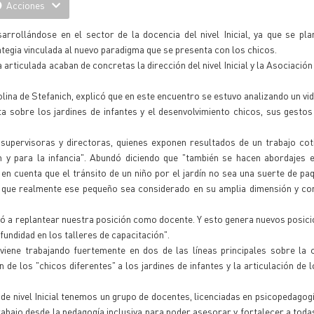
Acciones
arrollándose en el sector de la docencia del nivel Inicial, ya que se pl
ategia vinculada al nuevo paradigma que se presenta con los chicos.
a articulada acaban de concretas la dirección del nivel Inicial y la Asociaci
 Molina de Stefanich, explicó que en este encuentro se estuvo analizando un vi
ta sobre los jardines de infantes y el desenvolvimiento chicos, sus gesto
supervisoras y directoras, quienes exponen resultados de un trabajo cot
 y para la infancia". Abundó diciendo que "también se hacen abordajes e
 en cuenta que el tránsito de un niño por el jardín no sea una suerte de paq
ino que realmente ese pequeño sea considerado en su amplia dimensión y c
vó a replantear nuestra posición como docente. Y esto genera nuevos posic
ndidad en los talleres de capacitación".
viene trabajando fuertemente en dos de las líneas principales sobre la 
n de los "chicos diferentes" a los jardines de infantes y la articulación de 
de nivel Inicial tenemos un grupo de docentes, licenciadas en psicopedagogí
rabajo desde la pedagogía inclusiva para poder asesorar y fortalecer a toda