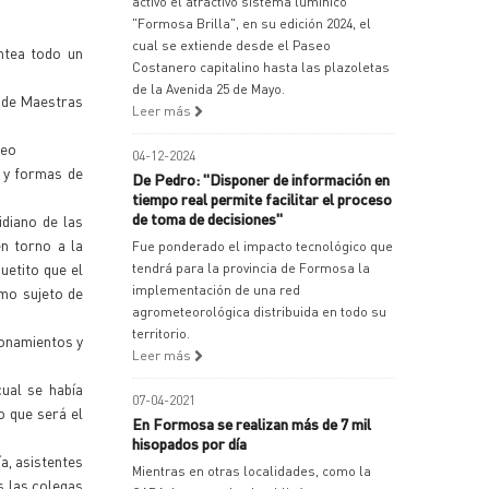
activó el atractivo sistema lumínico
"Formosa Brilla", en su edición 2024, el
cual se extiende desde el Paseo
antea todo un
Costanero capitalino hasta las plazoletas
de la Avenida 25 de Mayo.
ón de Maestras
Leer más
deo
04-12-2024
s y formas de
De Pedro: "Disponer de información en
tiempo real permite facilitar el proceso
de toma de decisiones"
idiano de las
n torno a la
Fue ponderado el impacto tecnológico que
uetito que el
tendrá para la provincia de Formosa la
implementación de una red
omo sujeto de
agrometeorológica distribuida en todo su
territorio.
ionamientos y
Leer más
cual se había
07-04-2021
lo que será el
En Formosa se realizan más de 7 mil
hisopados por día
a, asistentes
Mientras en otras localidades, como la
s las colegas