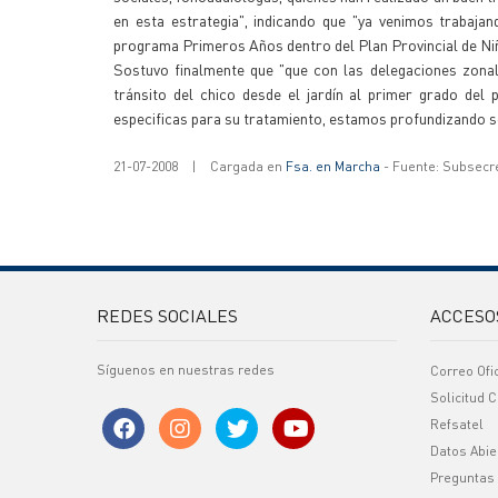
en esta estrategia", indicando que "ya venimos trabajan
programa Primeros Años dentro del Plan Provincial de Niñ
Sostuvo finalmente que "que con las delegaciones zonale
tránsito del chico desde el jardín al primer grado del 
especificas para su tratamiento, estamos profundizando sob
21-07-2008
|
Cargada en
Fsa. en Marcha
- Fuente: Subsecr
REDES SOCIALES
ACCESO
Síguenos en nuestras redes
Correo Ofi
Solicitud C
Refsatel
Datos Abie
Preguntas