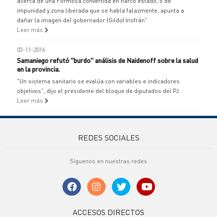
acerca de una Formosa convertida en narco estado, o de
impunidad y zona liberada que se habla falazmente, apunta a
dañar la imagen del gobernador (Gildo) Insfrán".
Leer más
03-11-2016
Samaniego refutó "burdo" análisis de Naidenoff sobre la salud
en la provincia.
"Un sistema sanitario se evalúa con variables e indicadores
objetivos", dijo el presidente del bloque de diputados del PJ.
Leer más
REDES SOCIALES
Síguenos en nuestras redes
ACCESOS DIRECTOS