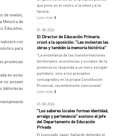
que pone en el centro a la niñez y a la
familia.
s de niveles,
Leer más
a Ministra de
to Educativo,
01-08-2026
El Director de Educación Primaria
realizará con
cruzó a la oposición: "Les molestan las
obras y también la memoria histórica"
gnóstico para
"La enseñanza de las transformaciones
es provincias
territoriales, económicas y sociales de la
provincia no responde a un mero eslogan
partidario, sino a los preceptos
vada en estas
consagrados en la propia Constitución
que no poseen
Provincial, recientemente sancionada".
s bibliotecas
Leer más
amentalmente
01-08-2026
"Los saberes locales forman identidad,
arraigo y pertenencia" sostuvo el jefe
del Departamento de Educación
Privada
El licenciado Javier Gallardo defendió el