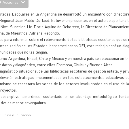
Acciones
iotecas Escolares en la Argentina se desarrolló un encuentro con directore
egional Juan Pablo Duffaud. Estuvieron presentes en el acto de apertura l
 Nivel Superior, Lic. Doris Aquino de Ochoteco, la Directora de Planeamien
ional de Maestros, Adriana Redondo.
s para informar sobre el relevamiento de las bibliotecas escolares que se 
 Organización de los Estados Iberoamericanos OEI, este trabajo será un dia
munidades que no las tengan.
omo Argentina, Brasil, Chile y México y en nuestra país se seleccionaron tr
de datos y diagnóstico, entre ellas Formosa, Chubut y Buenos Aires.
agnóstico situacional de las bibliotecas escolares de gestión estatal y pri
 relevarán estrategias implementadas en los establecimientos educativos 
simismo se rescatará las voces de los actores involucrados en el uso de la
proyectos.
 descriptivo, sincrónico, sustentado en un abordaje metodológico fund
ativa de menor envergadura.
 Cultura y Educación