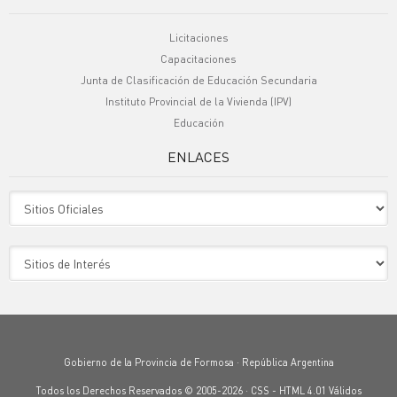
Licitaciones
Capacitaciones
Junta de Clasificación de Educación Secundaria
Instituto Provincial de la Vivienda (IPV)
Educación
ENLACES
Sitio Oficiales
Sitio de Interes
Gobierno de la Provincia de Formosa · República Argentina
Todos los Derechos Reservados © 2005-2026 ·
CSS
-
HTML 4.01
Válidos