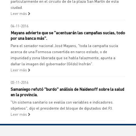
particularmente en el circuito de de la plaza San Martín de esta
ciudad.
Leer más
04-11-2016
Mayans advierte que se "acentuarán las campañas sucias, todo
por una banca más".
Para el senador nacional José Mayans, "toda la campaña sucia
acerca de una Formosa convertida en narco estado, o de
impunidad y zona liberada que se habla falazmente, apunta a
dañar la imagen del gobernador (Gildo) Insfrán".
Leer más
03-11-2016
Samaniego refutó "burdo" análisis de Naidenoff sobre la salud
en la provincia.
"Un sistema sanitario se evalúa con variables e indicadores
objetivos", dijo el presidente del bloque de diputados del PJ.
Leer más