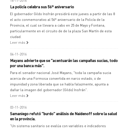
16-11-2016
La policía celebra sus 56º aniversario
El gobernador Gildo Insfrán presidirá este jueves a partir de las 8
el acto conmemorativo al 56º aniversario de la Policía de la
Provincia, el cual se llevara a cabo en 25 de Mayo y Fontana,
particularmente en el circuito de de la plaza San Martín de esta
ciudad.
Leer más
04-11-2016
Mayans advierte que se "acentuarán las campañas sucias, todo
por una banca más".
Para el senador nacional José Mayans, "toda la campaña sucia
acerca de una Formosa convertida en narco estado, o de
impunidad y zona liberada que se habla falazmente, apunta a
dañar la imagen del gobernador (Gildo) Insfrán".
Leer más
03-11-2016
Samaniego refutó "burdo" análisis de Naidenoff sobre la salud
en la provincia.
"Un sistema sanitario se evalúa con variables e indicadores